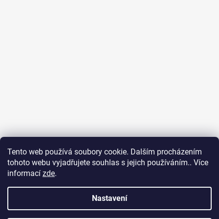
Tento web používá soubory cookie. Dalším procházením
tohoto webu vyjadřujete souhlas s jejich používáním.. Více
Ubytování na Fuerteventuře
Obchodní podmínky
informací
zde
.
Podmínky ochrany osobních údajů
Nastavení
Vytvořil Shoptet