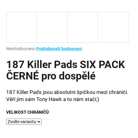
a
j
í
t
?
Průměrné
Neohodnoceno
Podrobnosti hodnocení
hodnocení
produktu
187 Killer Pads SIX PACK
je
HLEDAT
0,0
ČERNÉ pro dospělé
z
5
hvězdiček.
187 Killer Pads jsou absolutní špičkou mezi chrániči.
D
Věří jim sám Tony Hawk a to nám stačí;)
o
p
VELIKOST CHRÁNIČŮ
o
r
u