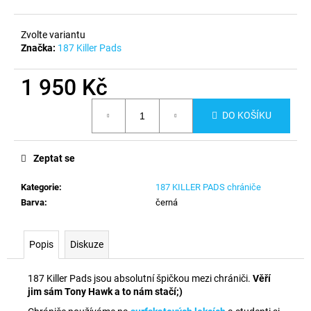
č
u
j
Zvolte variantu
e
Značka:
187 Killer Pads
m
e
1 950 Kč
Měrná
DO KOŠÍKU
cena:
Zeptat se
Kategorie
:
187 KILLER PADS chrániče
Barva
:
černá
Popis
Diskuze
187 Killer Pads jsou absolutní špičkou mezi chrániči.
Věří
jim sám Tony Hawk a to nám stačí;)