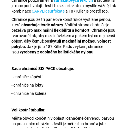
Chrániče používáme na
surfskatových lekcích
a studenti si
je moc pochvalují. Jestli to se surfskatem myslíte vážně, tak
kombinace
CARVER surfskate
a 187 Killer je prostě top.
Chrániče jsou ze tří panelové konstrukce vystlané pěnou,
která
absorbuje tvrdé nárazy
. Vnitřní strana chrániče je
bezešvá pro
maximální flexibilitu a komfort
. Chrániče jsou
tvarované tak, aby mezi návlekem a pukem byl co nejmenší
objem, díky čemuž
poskytují maximální možnou volnost
pohybu.
Jak je již u 187 Killer Pads zvykem, chrániče
jsou
vyrobeny z odolného balistického nylonu.
Sada chráničů SIX PACK obsahuje:
- chrániče zápěstí
- chrániče na lokty
- chrániče na kolena
Velikostní tabulka:
Měřte obvod končetin v oblasti označené červenou barvou
na posledním obrázku. Jestli je měření na hraně a jste