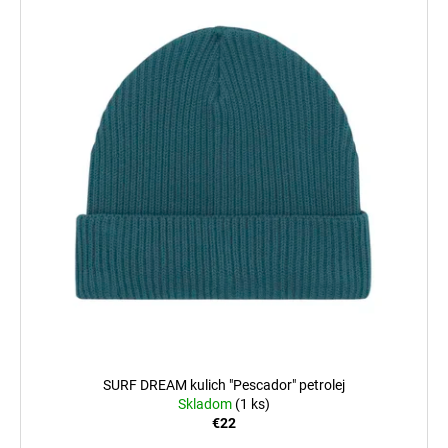
č
a
m
e
SURF DREAM kulich "Pescador" petrolej
Skladom
(1 ks)
€22