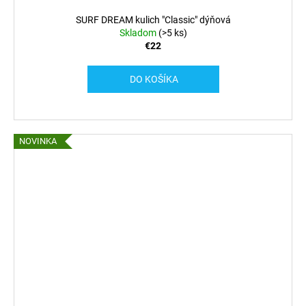
SURF DREAM kulich "Classic" dýňová
Skladom
(>5 ks)
€22
DO KOŠÍKA
NOVINKA