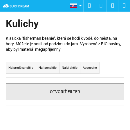
K
Prejsť
Hľadať
Nákup
M
Prihláseni
na
o
obsah
Späť
Späť
košík
š
Kulichy
í
Č
k
o
Klasická "fisherman beanie", která se hodí k vodě, do města, na
hory. Můžete je nosit od podzimu do jara. Vyrobené z BIO bavlny,
p
aby byl materiál megapříjemný.
o
R
t
a
r
Najpredávanejšie
Najlacnejšie
Najdrahšie
Abecedne
d
e
e
b
n
u
OTVORIŤ FILTER
i
j
e
e
V
p
t
ý
r
e
p
o
n