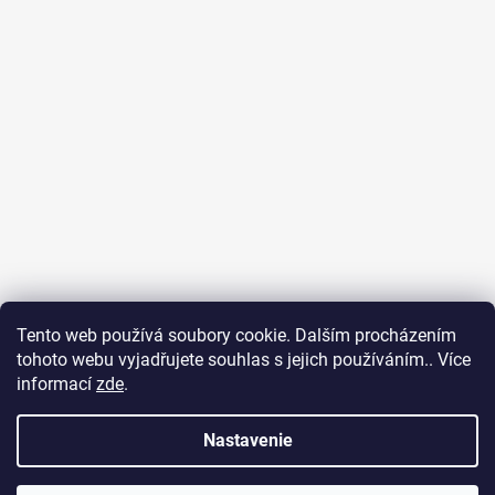
Tento web používá soubory cookie. Dalším procházením
tohoto webu vyjadřujete souhlas s jejich používáním.. Více
informací
zde
.
Ubytování na Fuerteventuře
Obchodní podmínky
Podmínky ochrany osobních údajů
Nastavenie
Vytvoril Shoptet