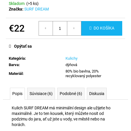
č
Skladom
(>5 ks)
a
Značka:
SURF DREAM
m
e
€22
DO KOŠÍKA
Jednotková
cena:
Opýtať sa
Kategória
:
Kulichy
Barva
:
dýňová
80% bio bavlna, 20%
Materiál
:
recyklovaný polyester
Popis
Súvisiace (6)
Podobné (6)
Diskusia
Kulich SURF DREAM má minimální design ale užijete ho
maximálně. Je to ten kousek, který můžete nosit od
podzimu do jara, ať už jste u vody, ve městě nebo na
horách.