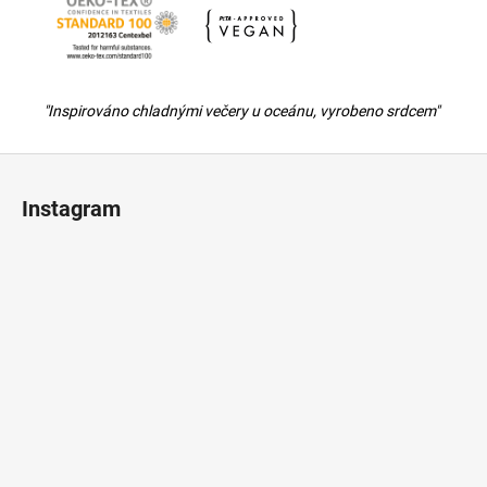
"Inspirováno chladnými večery u oceánu, vyrobeno srdcem"
Z
á
Instagram
p
ä
t
i
e