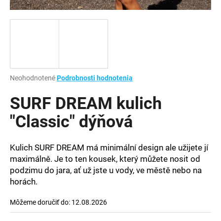
á
j
s
ť
?
Priemerné
Neohodnotené
Podrobnosti hodnotenia
hodnotenie
produktu
SURF DREAM kulich
je
HĽADAŤ
0,0
"Classic" dýňová
z
5
hviezdičiek.
Kulich SURF DREAM má minimální design ale užijete jí
O
maximálně. Je to ten kousek, který můžete nosit od
d
podzimu do jara, ať už jste u vody, ve městě nebo na
p
horách.
o
r
Môžeme doručiť do:
12.08.2026
ú