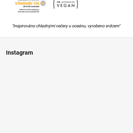
"Inspirováno chladnými večery u oceánu, vyrobeno srdcem"
Z
á
Instagram
p
a
t
í