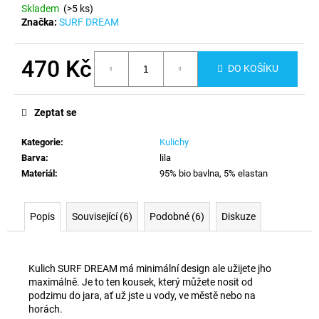
č
Skladem
(>5 ks)
u
Značka:
SURF DREAM
j
e
470 Kč
m
DO KOŠÍKU
e
Měrná
cena:
Zeptat se
Kategorie
:
Kulichy
Barva
:
lila
Materiál
:
95% bio bavlna, 5% elastan
Popis
Související (6)
Podobné (6)
Diskuze
Kulich SURF DREAM má minimální design ale užijete jho
maximálně. Je to ten kousek, který můžete nosit od
podzimu do jara, ať už jste u vody, ve městě nebo na
horách.