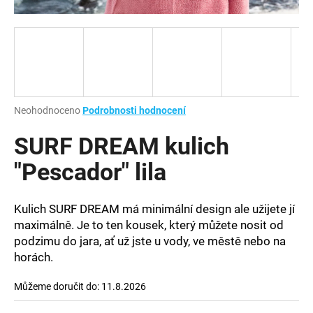
a
j
í
t
?
Průměrné
Neohodnoceno
Podrobnosti hodnocení
hodnocení
produktu
SURF DREAM kulich
je
HLEDAT
0,0
"Pescador" lila
z
5
hvězdiček.
Kulich SURF DREAM má minimální design ale užijete jí
D
maximálně. Je to ten kousek, který můžete nosit od
o
podzimu do jara, ať už jste u vody, ve městě nebo na
p
horách.
o
r
Můžeme doručit do:
11.8.2026
u