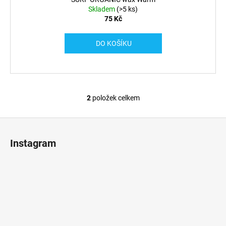
Skladem
(>5 ks)
75 Kč
DO KOŠÍKU
2
položek celkem
O
v
Z
l
á
á
Instagram
d
p
a
a
c
t
í
í
p
r
v
k