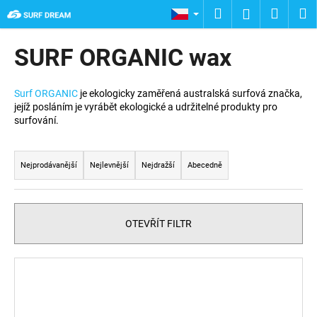
K
Přejít
Hledat
Nákup
M
Přihlášení
na
o
obsah
Zpět
Zpět
košík
š
SURF ORGANIC wax
í
C
k
o
Surf ORGANIC
je ekologicky zaměřená australská surfová značka,
jejíž posláním je vyrábět ekologické a udržitelné produkty pro
p
surfování.
o
Ř
t
a
ř
Nejprodávanější
Nejlevnější
Nejdražší
Abecedně
z
e
e
b
n
u
OTEVŘÍT FILTR
í
j
p
e
V
r
t
ý
o
e
p
d
n