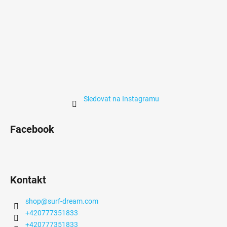
y
v
ý
p
i
s
u
Sledovat na Instagramu
Facebook
Kontakt
shop
@
surf-dream.com
+420777351833
+420777351833