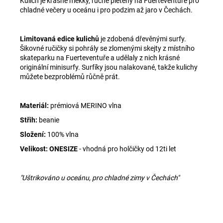
Kulich je krásně měkký, ručně pletený na Fuerteventuře pro
chladné večery u oceánu i pro podzim až jaro v Čechách.
Limitovaná edice kulichů
je zdobená dřevěnými surfy.
Šikovné ručičky si pohrály se zlomenými skejty z místního
skateparku na Fuerteventuře a udělaly z nich krásné
originální minisurfy. Surfíky jsou nalakované, takže kulichy
můžete bezproblémů růčně prát.
Materiál:
prémiová MERINO vlna
Střih:
beanie
Složení:
100% vlna
Velikost: ONESIZE
- vhodná pro holčičky od 12ti let
"Uštrikováno u oceánu, pro chladné zimy v Čechách"