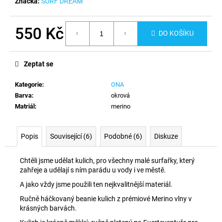
č
Značka:
SURF DREAM
u
j
550 Kč
e
DO KOŠÍKU
m
Měrná
e
cena:
Zeptat se
Kategorie
:
ONA
Barva
:
okrová
Matriál
:
merino
Popis
Související (6)
Podobné (6)
Diskuze
Chtěli jsme udělat kulich, pro všechny malé surfařky, který
zahřeje a udělají s ním parádu u vody i ve městě.
A jako vždy jsme použili ten nejkvalitnější materiál.
Ručně háčkovaný beanie kulich z prémiové Merino vlny v
krásných barvách.