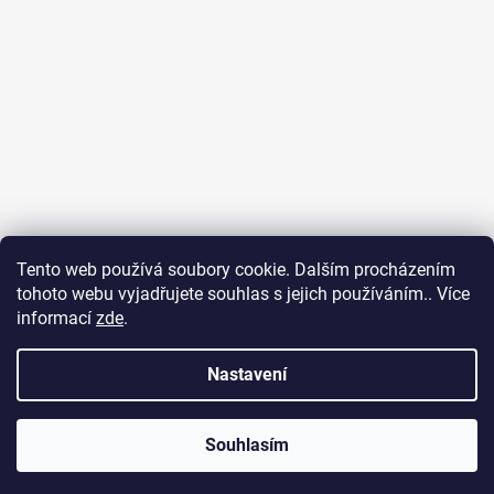
Tento web používá soubory cookie. Dalším procházením
tohoto webu vyjadřujete souhlas s jejich používáním.. Více
Ubytování na Fuerteventuře
Obchodní podmínky
informací
zde
.
Podmínky ochrany osobních údajů
Nastavení
Vytvořil Shoptet
Souhlasím
Copyright 2026
SURF DREAM
. Všechna práva vyhrazena.
Ponča odesíláme v den objednání. Krásný den Váš SURF DREAM