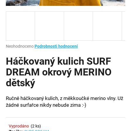
a
j
í
t
?
Průměrné
Neohodnoceno
Podrobnosti hodnocení
hodnocení
produktu
Háčkovaný kulich SURF
je
HLEDAT
0,0
DREAM okrový MERINO
z
dětský
5
hvězdiček.
D
Ručně háčkovaný kulich, z měkkoučké merino vlny. Už
o
žádné surfařce nikdy nebude zima :-)
p
o
r
u
Vyprodáno
(2 ks)