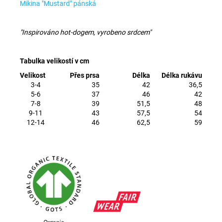
Mikina "Mustard" pánská
"Inspirováno hot-dogem, vyrobeno srdcem"
Tabulka velikostí v cm
Velikost
Přes prsa
Délka
Délka rukávu
3-4
35
42
36,5
5-6
37
46
42
7-8
39
51,5
48
9-11
43
57,5
54
12-14
46
62,5
59