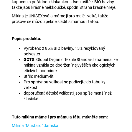
kapucou a pořádnou klokankou. Jsou ušité z BIO bavlny,
takže jsou krásně měkkoučké, spodní strana krásně hřeje.
Mikina je UNISEXová a máme ji pro malé i velké, takže
prckové se můžou pěkně sladit s mámou i tátou.
Popis produktu:
Vyrobeno z 85% BIO bavlny, 15% recyklovaný
polyester
GOTS
: Global Organic Textile Standard znamená, že
mikina vznikla za dodržení nejvyšších ekologických i
etických podmínek
Střih: medium-fit
Pro správnou velikost se podívejte do tabulky
velikostí
doporučení: dětské velikosti jsou spíše menší než
klasické
Tuto mikinu máme i pro mámu a tátu, mrkněte sem:
Mikina "Mustard" dámská