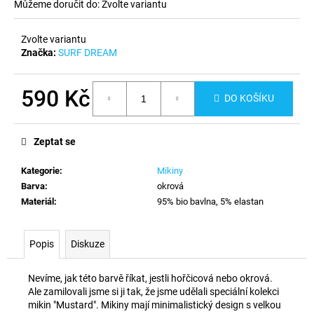
č
Můžeme doručit do:
Zvolte variantu
u
j
Zvolte variantu
e
Značka:
SURF DREAM
m
e
590 Kč
DO KOŠÍKU
Měrná
cena:
Zeptat se
Kategorie
:
Mikiny
Barva
:
okrová
Materiál
:
95% bio bavlna, 5% elastan
Popis
Diskuze
Nevíme, jak této barvě říkat, jestli hořčicová nebo okrová.
Ale zamilovali jsme si ji tak, že jsme udělali speciální kolekci
mikin "Mustard". Mikiny mají minimalistický design s velkou