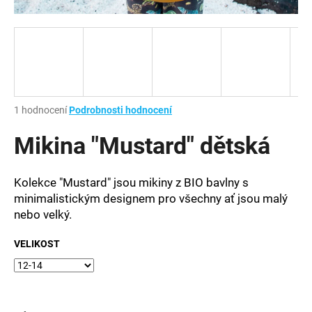
a
j
í
t
?
Průměrné
1 hodnocení
Podrobnosti hodnocení
hodnocení
produktu
Mikina "Mustard" dětská
je
HLEDAT
1,0
z
Kolekce "Mustard" jsou mikiny z BIO bavlny s
5
minimalistickým designem pro všechny ať jsou malý
hvězdiček.
nebo velký.
D
o
VELIKOST
p
o
r
u