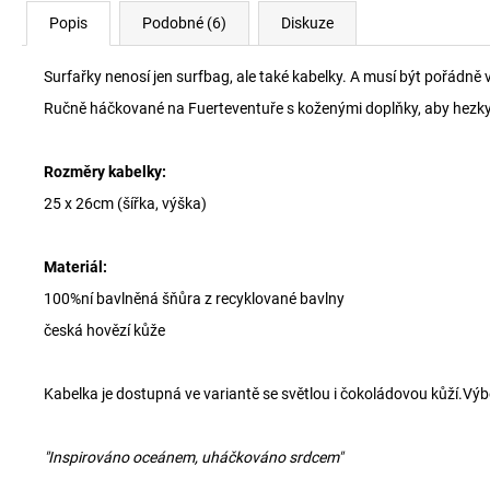
Popis
Podobné (6)
Diskuze
Surfařky nenosí jen surfbag, ale také kabelky. A musí být pořádně 
Ručně háčkované na Fuerteventuře s koženými doplňky, aby hezky 
Rozměry kabelky:
25 x 26cm (šířka, výška)
Materiál:
100%ní bavlněná šňůra z recyklované bavlny
česká hovězí kůže
Kabelka je dostupná ve variantě se světlou i čokoládovou kůží.V
"Inspirováno oceánem, uháčkováno srdcem"