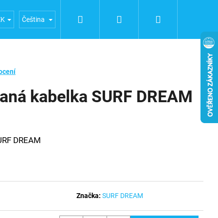
Hledat
Přihlášení
Nákupní
 FUERTE
Obchodní podmínky
Podmínky ochrany osob
ZK
Čeština
košík
ocení
vaná kabelka SURF DREAM
SURF DREAM
Značka:
SURF DREAM