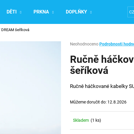
DĚTI
PRKNA
DOPLŇKY
Ubytování na
C
F DREAM šeříková
Co potřebujete najít?
Průměrné
Neohodnoceno
Podrobnosti hodn
hodnocení
produktu
Ručně háčko
HLEDAT
je
0,0
šeříková
z
5
Doporučujeme
hvězdiček.
Ručně háčkované kabelky 
Můžeme doručit do:
12.8.2026
Skladem
(1 ks)