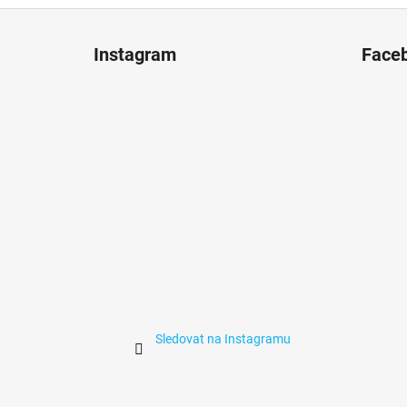
Z
á
Instagram
Face
p
a
t
í
Sledovat na Instagramu