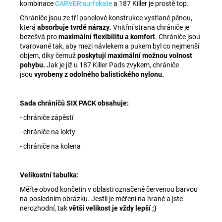
kombinace
CARVER surfskate
a 187 Killer je prostě top.
Chrániče jsou ze tří panelové konstrukce vystlané pěnou,
která
absorbuje tvrdé nárazy
. Vnitřní strana chrániče je
bezešvá pro
maximální flexibilitu a komfort
. Chrániče jsou
tvarované tak, aby mezi návlekem a pukem byl co nejmenší
objem, díky čemuž
poskytují maximální možnou volnost
pohybu.
Jak je již u 187 Killer Pads zvykem, chrániče
jsou
vyrobeny z odolného balistického nylonu.
Sada chráničů SIX PACK obsahuje:
- chrániče zápěstí
- chrániče na lokty
- chrániče na kolena
Velikostní tabulka:
Měřte obvod končetin v oblasti označené červenou barvou
na posledním obrázku. Jestli je měření na hraně a jste
nerozhodní, tak
větší velikost je vždy lepší ;)