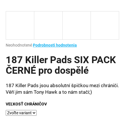
á
j
s
ť
?
Priemerné
Neohodnotené
Podrobnosti hodnotenia
hodnotenie
produktu
187 Killer Pads SIX PACK
je
HĽADAŤ
0,0
ČERNÉ pro dospělé
z
5
hviezdičiek.
187 Killer Pads jsou absolutní špičkou mezi chrániči.
O
Věří jim sám Tony Hawk a to nám stačí;)
d
p
VEĽKOSŤ CHRÁNIČOV
o
r
ú