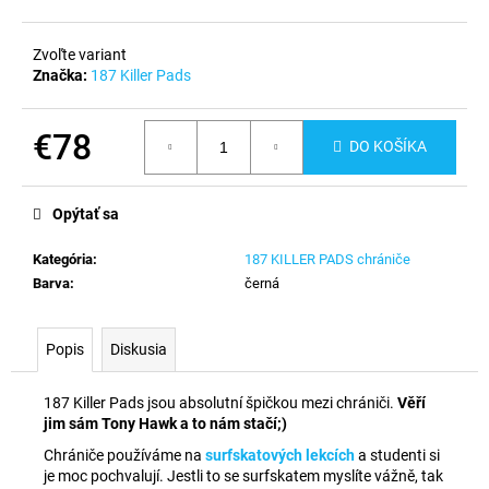
č
a
m
Zvoľte variant
e
Značka:
187 Killer Pads
€78
DO KOŠÍKA
Jednotková
cena:
Opýtať sa
Kategória
:
187 KILLER PADS chrániče
Barva
:
černá
Popis
Diskusia
187 Killer Pads jsou absolutní špičkou mezi chrániči.
Věří
jim sám Tony Hawk a to nám stačí;)
Chrániče používáme na
surfskatových lekcích
a studenti si
je moc pochvalují. Jestli to se surfskatem myslíte vážně, tak