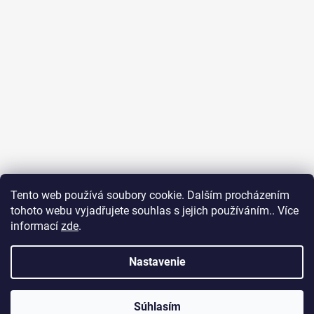
Tento web používá soubory cookie. Dalším procházením
tohoto webu vyjadřujete souhlas s jejich používáním.. Více
Ubytování na Fuerteventuře
Obchodní podmínky
informací
zde
.
Podmínky ochrany osobních údajů
Nastavenie
Vytvoril Shoptet
Súhlasím
Copyright 2026
SURF DREAM
. Všetky práva vyhradené.