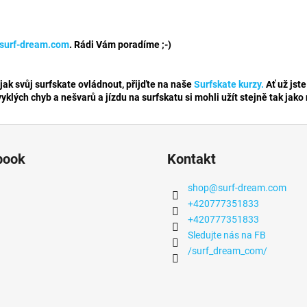
surf-dream.com
. Rádi Vám poradíme ;-)
jak svůj surfskate ovládnout, přijďte na naše
Surfskate kurzy.
Ať už jste
yklých chyb a nešvarů a jízdu na surfskatu si mohli užít stejně tak jako
book
Kontakt
shop
@
surf-dream.com
+420777351833
+420777351833
Sledujte nás na FB
/surf_dream_com/