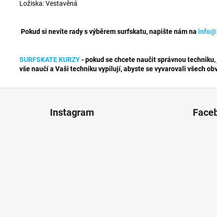
Ložiska: Vestavěná
Pokud si nevíte rady s výběrem surfskatu, napište nám na
info@
SURFSKATE KURZY
- pokud se chcete naučit správnou techniku, 
vše naučí a Vaši techniku vypilují, abyste se vyvarovali všech obv
Z
á
Instagram
Face
p
ä
t
i
e