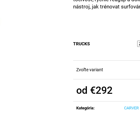
nástroj, jak trénovat surfová
TRUCKS
Zvoľte variant
od
€292
Jednotková
cena:
Kategória
:
CARVER 