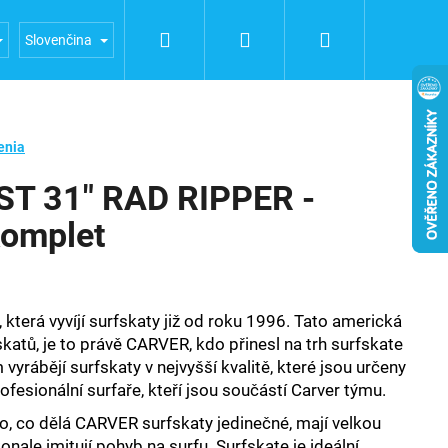
Hľadať
Prihlásenie
Nákupný
a FUERTE
Obchodní podmínky
Podmínky ochrany oso
Slovenčina
košík
enia
T 31" RAD RIPPER -
omplet
 která
vyvíjí surfskaty již od roku 1996. Tato americká
atů, je to právě CARVER, kdo přinesl na trh surfskate
 vyrábějí surfskaty v nejvyšší kvalitě, které jsou určeny
profesionální surfaře, kteří jsou součástí Carver týmu.
o, co dělá CARVER surfskaty jedinečné, mají velkou
konale imitují pohyb na surfu. Surfskate je ideální