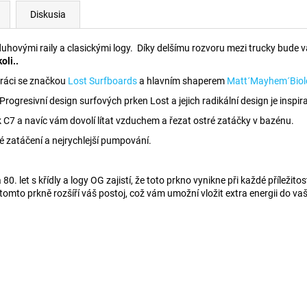
Diskusia
 duhovými raily a clasickými logy. Díky delšímu rozvoru mezi trucky bude v
oli..
práci se značkou
Lost Surfboards
a hlavním shaperem
Matt´Mayhem´Biol
rogresivní design surfových prken Lost a jejich radikální design je inspi
k C7 a navíc vám dovolí lítat vzduchem a řezat ostré zatáčky v bazénu.
lé zatáčení a nejrychlejší pumpování.
. let s křídly a logy OG zajistí, že toto prkno vynikne při každé příležito
omto prkně rozšíří váš postoj, což vám umožní vložit extra energii do v