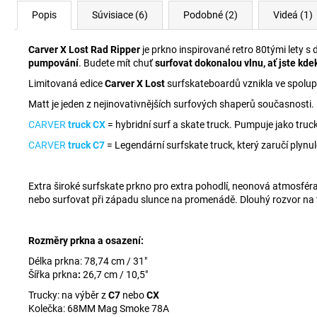
Popis
Súvisiace (6)
Podobné (2)
Videá (1)
Carver X Lost Rad Ripper
je prkno inspirované retro 80tými lety s
pumpování
. Budete mít chuť
surfovat dokonalou vlnu, ať jste kdek
Limitovaná edice
Carver X Lost
surfskateboardů vznikla ve spolu
Matt je jeden z nejinovativnějších surfových shaperů současnosti. P
CARVER
truck CX
= hybridní surf a skate truck. Pumpuje jako truc
CARVER
truck C7
= Legendární surfskate truck, který zaručí plynu
Extra široké surfskate prkno pro extra pohodlí, neonová atmosféra 80
nebo surfovat při západu slunce na promenádě. Dlouhý rozvor na t
Rozměry prkna a osazení:
Délka prkna: 78,74 cm / 31"
Šířka prkna
:
26,7 cm / 10,5"
Trucky: na výběr z
C7
nebo
CX
Kolečka: 68MM Mag Smoke 78A