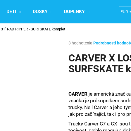
DETI
DOSKY
DOPLNKY
Ubytovanie n
EUR
31" RAD RIPPER - SURFSKATE komplet
Čo potrebujete nájsť?
Priemerné
3 hodnotenia
Podrobnosti hodnot
hodnotenie
produktu
CARVER X LOS
HĽADAŤ
je
2,7
SURFSKATE k
z
5
Odporúčame
hviezdičiek.
CARVER
je americká značka,
značka je průkopníkem surfsk
trucky. Neil Carver a jeho tým
jak pro začínající, tak i pro 
Trucky Carver C7 a CX jsou t
točivost, rychle reagují a do