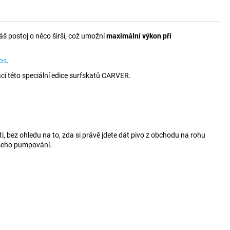
áš postoj o něco širší, což umožní
maximální výkon při
os
.
rací této speciální edice surfskatů CARVER.
sti, bez ohledu na to, zda si právě jdete dát pivo z obchodu na rohu
ašeho pumpování.