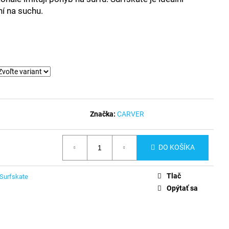
ní na suchu.
Značka:
CARVER
DO KOŠÍKA
Tlač
Surfskate
Opýtať sa