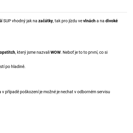
ší
SUP vhodný jak na
začátky
, tak pro jízdu ve
vlnách
a na
divoké
opstitch
, který jsme nazvali
WOW
. Neboť je to to první, co si
stí po hladině.
a v případě poškození je možné je nechat v odborném servisu