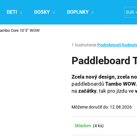
DETI
DOSKY
DOPLNKY
Ubytovanie n
EUR
Tambo Core 10´5” WOW
Čo potrebujete nájsť?
Priemerné
1 hodnotenie
Podrobnosti hodnot
hodnotenie
produktu
Paddleboard 
HĽADAŤ
je
5,0
z
Zcela nový design, zcela no
5
Odporúčame
paddleboardů
Tambo WOW.
hviezdičiek.
na
začátky
, tak pro jízdu ve
Môžeme doručiť do:
12.08.2026
Skladom
(4 ks)