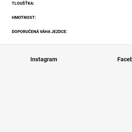
TLOUŠŤKA
:
HMOTNOST
:
DOPORUČENÁ VÁHA JEZDCE
:
Z
á
Instagram
Face
p
ä
t
i
e