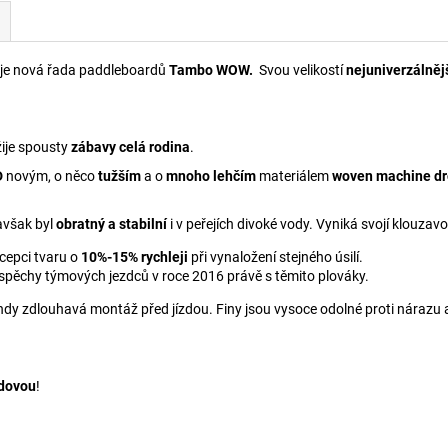
je nová řada paddleboardů
Tambo WOW.
Svou velikostí
nejuniverzálněj
žije spousty
zábavy celá rodina
.
D
novým, o něco
tužším
a o
mnoho lehčím
materiálem
woven machine dr
avšak byl
obratný a stabilní
i v peřejích divoké vody. Vyniká svojí klouzavo
cepci tvaru o
10%-15% rychleji
při vynaložení stejného úsilí.
úspěchy týmových jezdců v roce 2016 právě s těmito plováky.
dy zdlouhavá montáž před jízdou. Finy jsou vysoce odolné proti nárazu 
ndovou
!