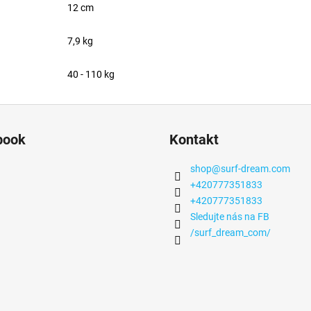
12 cm
7,9 kg
40 - 110 kg
book
Kontakt
shop
@
surf-dream.com
+420777351833
+420777351833
Sledujte nás na FB
/surf_dream_com/