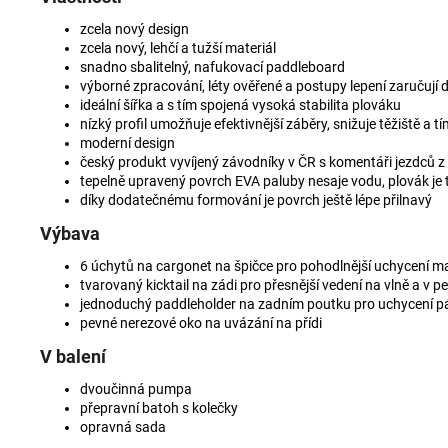
zcela nový design
zcela nový, lehčí a tužší materiál
snadno sbalitelný, nafukovací paddleboard
výborné zpracování, léty ověřené a postupy lepení zaručují 
ideální šířka a s tím spojená vysoká stabilita plováku
nízký profil umožňuje efektivnější záběry, snižuje těžiště a tí
moderní design
český produkt vyvíjený závodníky v ČR s komentáři jezdců z
tepelně upravený povrch EVA paluby nesaje vodu, plovák je ta
díky dodatečnému formování je povrch ještě lépe přilnavý
Výbava
6 úchytů na cargonet na špičce pro pohodlnější uchycení ma
tvarovaný kicktail na zádi pro přesnější vedení na vlně a v pe
jednoduchý paddleholder na zadním poutku pro uchycení pád
pevné nerezové oko na uvázání na přídi
V balení
dvoučinná pumpa
přepravní batoh s kolečky
opravná sada