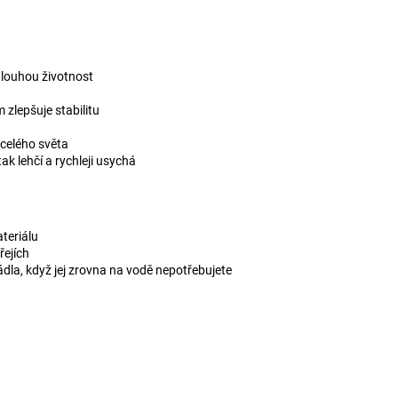
dlouhou životnost
m zlepšuje stabilitu
 celého světa
k lehčí a rychleji usychá
teriálu
řejích
la, když jej zrovna na vodě nepotřebujete