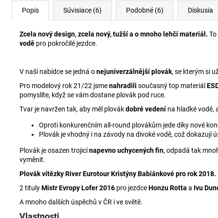
Popis
Súvisiace (6)
Podobné (6)
Diskusia
Zcela nový design, zcela nový, tužší a o mnoho lehčí materiál.
To 
vodě
pro pokročilé jezdce.
V naší nabídce se jedná o
nejuniverzálnější plovák
, se kterým si u
Pro modelový rok 21/22 jsme
nahradili
současný top materiál
ES
pomyslíte, když se vám dostane plovák pod ruce.
Tvar je navržen tak, aby měl plovák
dobré vedení
na hladké vodě, 
Oproti konkurenčním all-round plovákům jede díky nové kon
Plovák je vhodný i na závody na divoké vodě, což dokazují 
Plovák je osazen trojicí
napevno uchycených fin
, odpadá tak mnoh
vyměnit.
Plovák vítězky River Eurotour Kristýny Babiánkové pro rok 2018.
2 tituly
Mistr Evropy Lofer 2016
pro jezdce
Honzu Rotta
a
Ivu Du
A mnoho dalších úspěchů v ČR i ve světě.
Vlastnosti