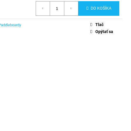
DO KOŠÍKA
Tlač
addleboardy
Opýtať sa