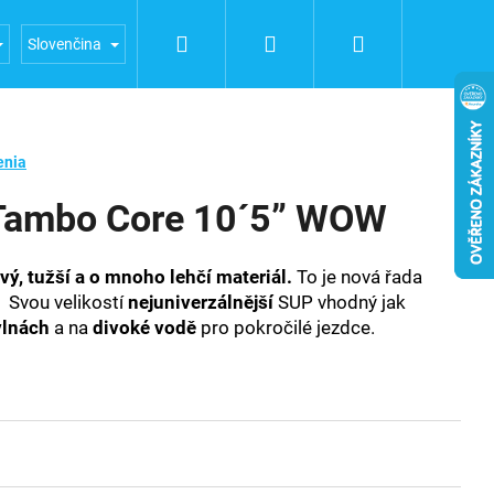
Hľadať
Prihlásenie
Nákupný
a FUERTE
Obchodní podmínky
Podmínky ochrany oso
Slovenčina
košík
enia
Tambo Core 10´5” WOW
vý, tužší a o mnoho lehčí materiál.
To je nová řada
Svou velikostí
nejuniverzálnější
SUP vhodný jak
vlnách
a na
divoké vodě
pro pokročilé jezdce.