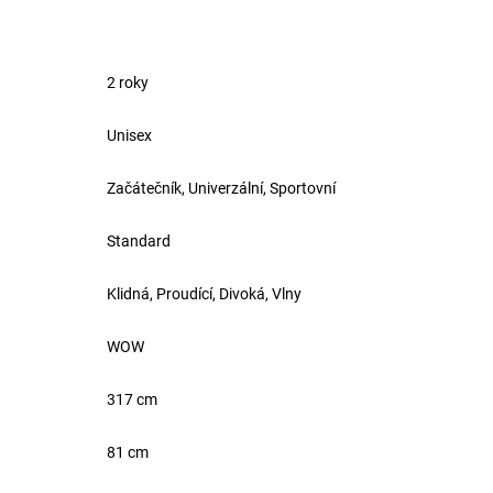
2 roky
Unisex
Začátečník, Univerzální, Sportovní
Standard
Klidná, Proudící, Divoká, Vlny
WOW
317 cm
81 cm