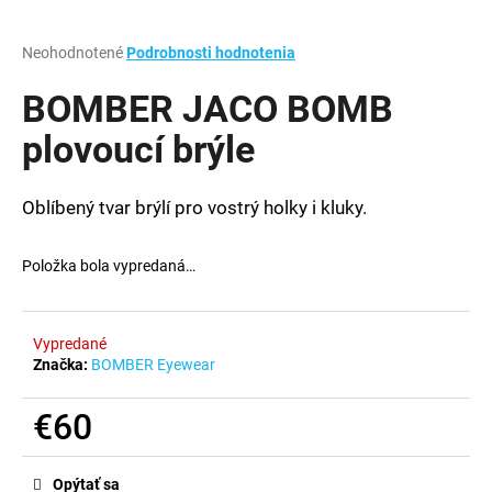
á
j
Priemerné
Neohodnotené
Podrobnosti hodnotenia
hodnotenie
s
produktu
BOMBER JACO BOMB
ť
je
0,0
plovoucí brýle
?
z
5
hviezdičiek.
Oblíbený tvar brýlí pro vostrý holky i kluky.
HĽADAŤ
Položka bola vypredaná…
Vypredané
O
Značka:
BOMBER Eyewear
d
p
€60
o
r
Jednotková
ú
cena:
Opýtať sa