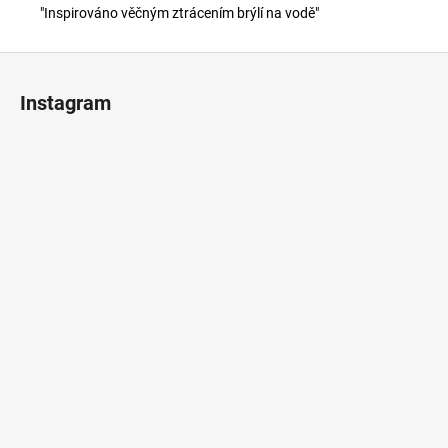
"Inspirováno věčným ztrácením brýlí na vodě"
Z
á
Instagram
p
ä
t
i
e