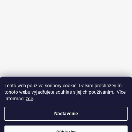
Tento web používá soubory cookie. Dalším procházením
tohoto webu vyjadřujete souhlas s jejich používáním.. Více
Ubytování na Fuerteventuře
Obchodní podmínky
informací
zde
.
Podmínky ochrany osobních údajů
Nastavenie
Vytvoril Shoptet