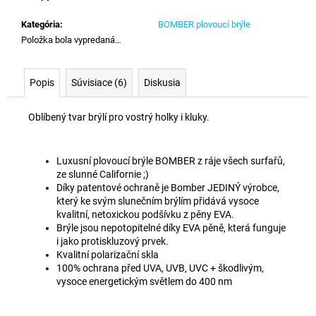
č
a
Kategória
:
BOMBER plovoucí brýle
m
Položka bola vypredaná…
e
Popis
Súvisiace (6)
Diskusia
Oblíbený tvar brýlí pro vostrý holky i kluky.
Luxusní plovoucí brýle
BOMBER
z ráje všech surfařů,
ze slunné Californie ;)
Díky patentové ochraně je Bomber JEDINÝ výrobce,
který ke svým slunečním brýlím přidává vysoce
kvalitní, netoxickou podšívku z pěny EVA.
Brýle jsou nepotopitelné díky EVA pěně, která funguje
i jako protiskluzový prvek.
Kvalitní polarizační skla
100% ochrana před UVA, UVB, UVC + škodlivým,
vysoce energetickým světlem do 400 nm