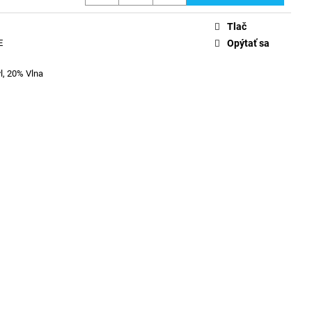
Tlač
E
Opýtať sa
l, 20% Vlna