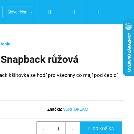
Hľadať
Prihlásenie
Nákupný
a FUERTE
Obchodní podmínky
Podmínky ochrany oso
Slovenčina
košík
tenia
Snapback růžová
k kšiltovka se hodí pro všechny co mají pod čepicí
Značka:
SURF DREAM
DO KOŠÍKA