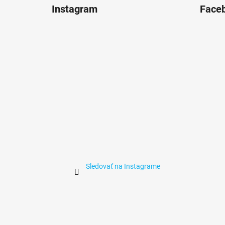
á
Instagram
Face
p
ä
t
i
e
Sledovať na Instagrame