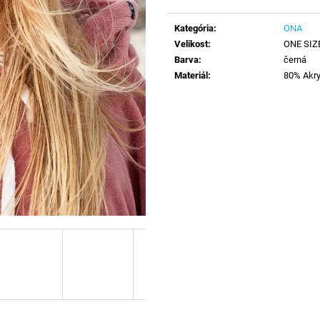
Jednotková
cena:
Kategória
:
ONA
Velikost
:
ONE SIZ
Barva
:
černá
Materiál
:
80% Akry