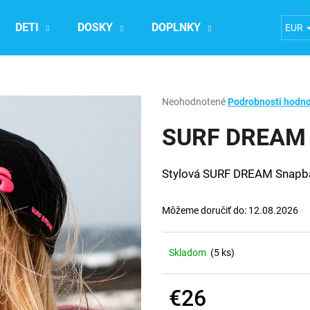
DETI
DOSKY
DOPLNKY
Ubytovanie n
EUR
Čo potrebujete nájsť?
Priemerné
Neohodnotené
Podrobnosti hodno
hodnotenie
produktu
SURF DREAM 
HĽADAŤ
je
0,0
z
Stylová SURF DREAM Snapbac
5
Odporúčame
hviezdičiek.
Môžeme doručiť do:
12.08.2026
Skladom
(5 ks)
€26