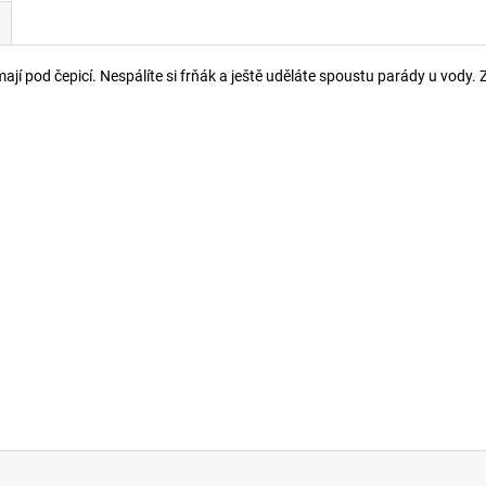
í pod čepicí. Nespálíte si frňák a ještě uděláte spoustu parády u vody.