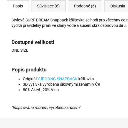
Popis
Súvisiace (6)
Podobné (6)
Diskusia
Stylová SURF DREAM Snapback kšiltovka se hodí pro všechny co maj
vydrží pravidelný praní ve slaný vodě a sušení skrz ozónovou díru.
Dostupné velikosti
ONE SIZE
Popis produktu
Originál
YUPOONG SNAPBACK
kšiltovka
3D výšivka vyrobena šikovnými ženami v ČR
80% Akryl , 20% Vlna
"Inspirováno mořem, vyrobeno srdcem"
Z