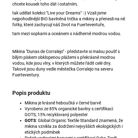
chcete kousek toho dát i ostatním,
tak udělat kolekci "Live your Dreams" :-) Vzali jsme
nejpohodlnější BIO bavlněná trička a mikiny a přenesli na ně
fotky, které zachycují náš život na Fuerteventuře,
tam mezi sopkami a oceánem s nádherně modrou vodou.
Mikina "Dunas de Corralejo" - představte si malou poušť s
bílým pískem obklopenou plážemi s překrásně modrou
vodou, kde jsou vlny, v kterých můžete řádit celé dny.
Takové jsou duny vedle městečka Corralejo na severu
Fuerteventury.
Popis produktu
Mikina je krásně heboučká v černé barvě
Vyrobeno ze 85% organické bavlny s certifikací
GOTS
, 15% recyklovaný polyester
GOTS
: Global Organic Textile Standard znamená, že
mikina vznikla za dodržení nejvyšších ekologických i
etických podmínek
Potisk vodovými barvami s certifikací
Oeko-Tex®