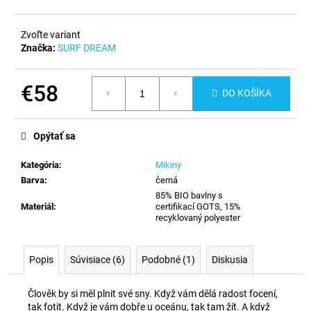
č
a
m
Zvoľte variant
e
Značka:
SURF DREAM
€58
DO KOŠÍKA
Jednotková
cena:
Opýtať sa
Kategória
:
Mikiny
Barva
:
černá
85% BIO bavlny s
Materiál
:
certifikací GOTS, 15%
recyklovaný polyester
Popis
Súvisiace (6)
Podobné (1)
Diskusia
Člověk by si měl plnit své sny. Když vám dělá radost focení,
tak fotit. Když je vám dobře u oceánu, tak tam žít. A když