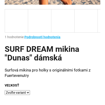
á
j
s
ť
?
Priemerné
1 hodnotenie
Podrobnosti hodnotenia
hodnotenie
produktu
SURF DREAM mikina
je
HĽADAŤ
1,0
"Dunas" dámská
z
5
hviezdičiek.
Surfová mikina pro holky s originálními fotkami z
O
Fuertevenutry
d
p
VEĽKOSŤ
o
r
ú