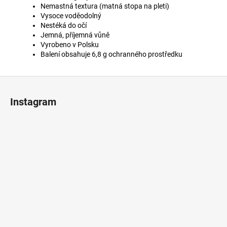
Nemastná textura (matná stopa na pleti)
Vysoce voděodolný
Nestéká do očí
Jemná, příjemná vůně
Vyrobeno v Polsku
Balení obsahuje 6,8 g ochranného prostředku
Z
á
Instagram
p
ä
t
i
e