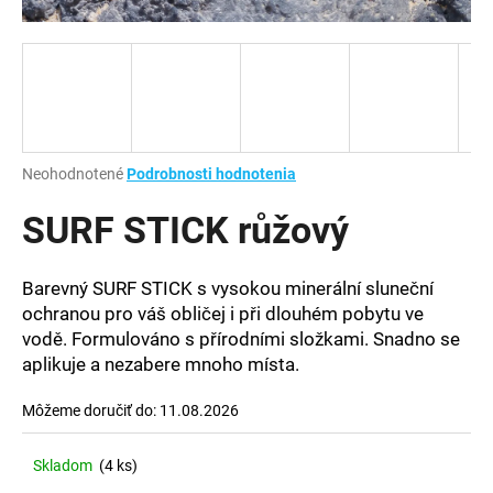
á
j
s
ť
?
Priemerné
Neohodnotené
Podrobnosti hodnotenia
hodnotenie
produktu
SURF STICK růžový
je
HĽADAŤ
0,0
z
Barevný SURF STICK s vysokou minerální sluneční
5
ochranou pro váš obličej i při dlouhém pobytu ve
hviezdičiek.
vodě. Formulováno s přírodními složkami. Snadno se
O
aplikuje a nezabere mnoho místa.
d
p
Môžeme doručiť do:
11.08.2026
o
r
Skladom
(4 ks)
ú