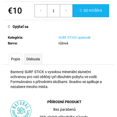
č
a
€10
DO KOŠÍKA
m
Jednotková
e
cena:
Opýtať sa
Kategória
:
SURF STICK opalovák
Barva
:
růžová
Popis
Diskusia
Barevný SURF STICK s vysokou minerální sluneční
ochranou pro váš obličej i při dlouhém pobytu ve vodě.
Formulováno s přírodními složkami. Snadno se aplikuje a
nezabere mnoho místa.
PŘÍRODNÍ PRODUKT
Bez parabenů
96% složek přírodního původu.