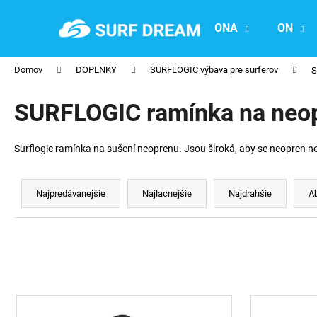
K
Prejsť
na
o
ONA
ON
obsah
Späť
Späť
š
do
do
í
Domov
DOPLNKY
SURFLOGIC výbava pre surferov
S
obchodu
obchodu
k
SURFLOGIC ramínka na neo
Surflogic ramínka na sušení neoprenu. Jsou široká, aby se neopren ne
R
a
Najpredávanejšie
Najlacnejšie
Najdrahšie
A
d
e
n
i
e
V
p
ý