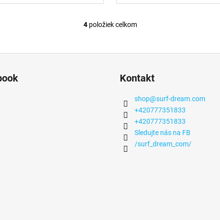
4
položiek celkom
O
v
l
á
d
book
Kontakt
a
c
shop
@
surf-dream.com
i
+420777351833
e
+420777351833
p
Sledujte nás na FB
r
/surf_dream_com/
v
k
y
v
ý
p
i