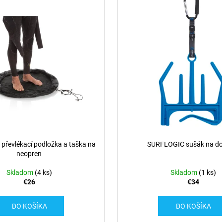
řevlékací podložka a taška na
SURFLOGIC sušák na do
neopren
Skladom
(4 ks)
Skladom
(1 ks)
€26
€34
DO KOŠÍKA
DO KOŠÍKA