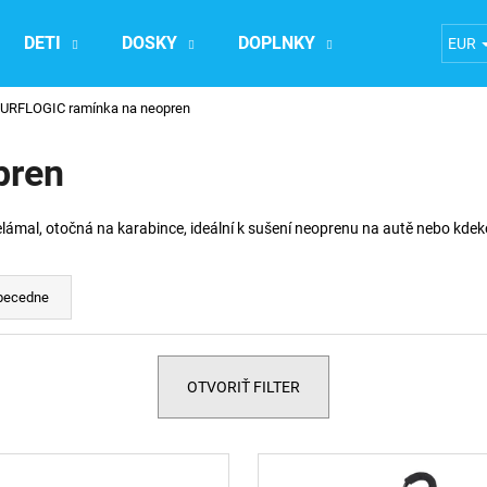
DETI
DOSKY
DOPLNKY
Ubytovanie n
EUR
URFLOGIC ramínka na neopren
Čo potrebujete nájsť?
pren
HĽADAŤ
lámal, otočná na karabince, ideální k sušení neoprenu na autě nebo kdekol
Odporúčame
becedne
OTVORIŤ FILTER