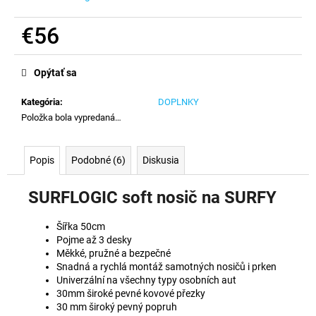
č
a
€56
m
e
Jednotková
cena:
Opýtať sa
Kategória
:
DOPLNKY
Položka bola vypredaná…
Popis
Podobné (6)
Diskusia
SURFLOGIC soft nosič na SURFY
Šířka 50cm
Pojme až 3 desky
Měkké, pružné a bezpečné
Snadná a rychlá montáž samotných nosičů i prken
Univerzální na všechny typy osobních aut
30mm široké pevné kovové přezky
30 mm široký pevný popruh