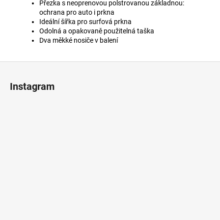
Přezka s neoprenovou polstrovanou základnou:
ochrana pro auto i prkna
Ideální šířka pro surfová prkna
Odolná a opakovaně použitelná taška
Dva měkké nosiče v balení
Z
á
Instagram
p
ä
t
i
e