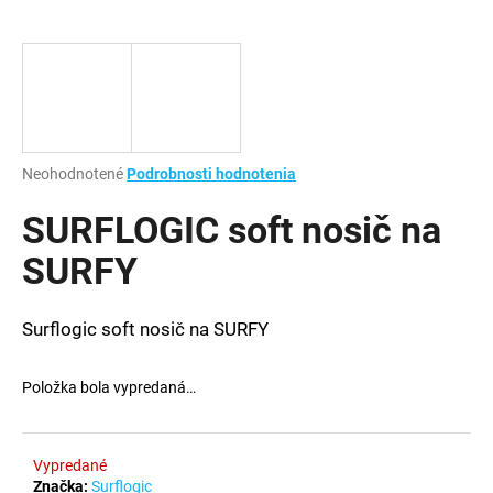
á
j
s
ť
?
Priemerné
Neohodnotené
Podrobnosti hodnotenia
hodnotenie
produktu
SURFLOGIC soft nosič na
je
HĽADAŤ
0,0
SURFY
z
5
hviezdičiek.
Surflogic soft nosič na SURFY
O
d
Položka bola vypredaná…
p
o
r
Vypredané
ú
Značka:
Surflogic