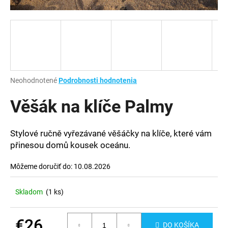
á
j
s
ť
?
Priemerné
Neohodnotené
Podrobnosti hodnotenia
hodnotenie
produktu
Věšák na klíče Palmy
je
HĽADAŤ
0,0
z
Stylové ručně vyřezávané věšáčky na klíče, které vám
5
přinesou domů kousek oceánu.
hviezdičiek.
O
Môžeme doručiť do:
10.08.2026
d
p
Skladom
(1 ks)
o
r
ú
€26
DO KOŠÍKA