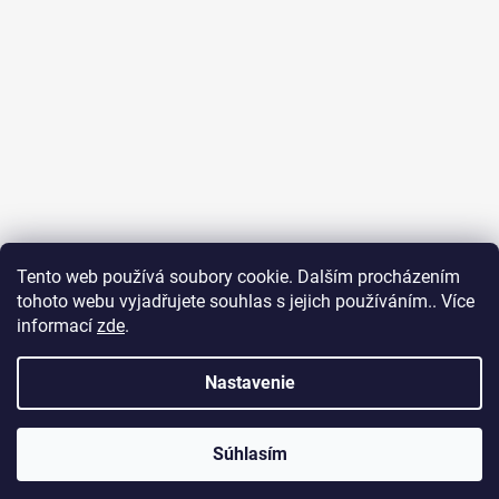
Tento web používá soubory cookie. Dalším procházením
tohoto webu vyjadřujete souhlas s jejich používáním.. Více
Ubytování na Fuerteventuře
Obchodní podmínky
informací
zde
.
Podmínky ochrany osobních údajů
Nastavenie
Vytvoril Shoptet
Súhlasím
Copyright 2026
SURF DREAM
. Všetky práva vyhradené.