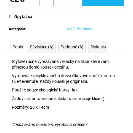
č
Jednotková
a
cena:
m
Opýtať sa
e
Kategória
:
SURF dekorace
Popis
Súvisiace (6)
Podobné (6)
Diskusia
Stylové ručně vyřezávané věšáčky na klíče, které vám
přinesou domů kousek oceánu.
Vyrobené z recyklovaného dřeva šikovnými ručičkami na
Fuerteventuře. Každý kousek je originální.
Použité pouze ekologické barvy i lak.
Žádný surfař už nebude hledat marně svoje klíče :-)
Rozměry: 20 x 14cm
"Inspirováno oceánem, vyrobeno srdcem"