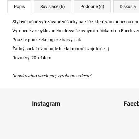
Popis
Súvisiace (6)
Podobné (6)
Diskusia
Stylové ručně vyřezávané věšáčky na klíče, které vám přinesou 
Vyrobené z recyklovaného dřeva šikovnými ručičkami na Fuertevent
Použité pouze ekologické barvy i lak.
Žádný surfař už nebude hledat marně svoje klíče :-)
Rozměry: 20 x 14cm
"Inspirováno oceánem, vyrobeno srdcem"
Z
á
Instagram
Face
p
ä
t
i