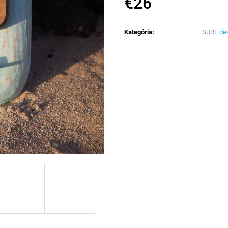
€26
Jednotková
cena:
Kategória
:
SURF de