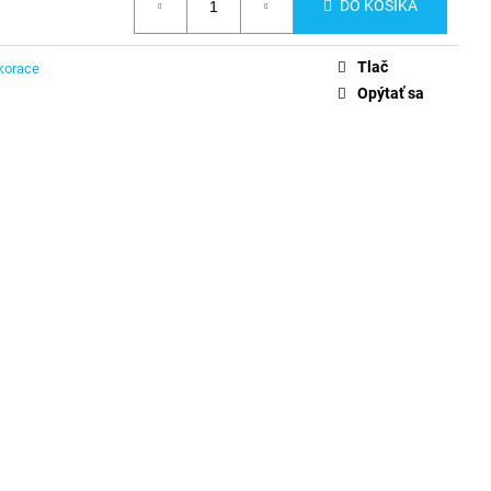
DO KOŠÍKA
Tlač
korace
Opýtať sa