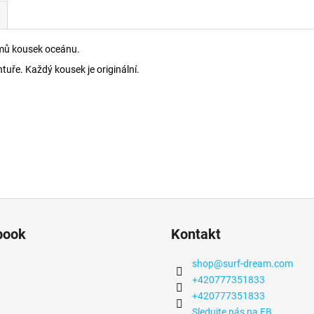
domů kousek oceánu.
uře. Každý kousek je originální.
book
Kontakt
shop
@
surf-dream.com
+420777351833
+420777351833
Sledujte nás na FB