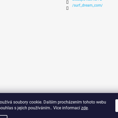
/surf_dream_com/
vání na Fuerteventuře
Obchodní podmínky
Podmínky ochrany osobní
oužívá soubory cookie. Dalším procházením tohoto webu
souhlas s jejich používáním.. Více informací
zde
.