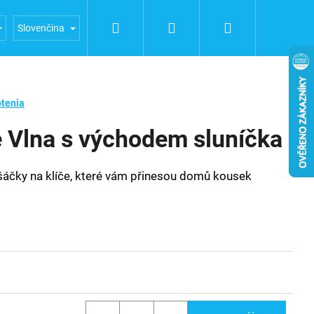
Hľadať
Prihlásenie
Nákupný
a FUERTE
Obchodní podmínky
Podmínky ochrany oso
Slovenčina
košík
tenia
e Vlna s východem sluníčka
šáčky na klíče, které vám přinesou domů kousek