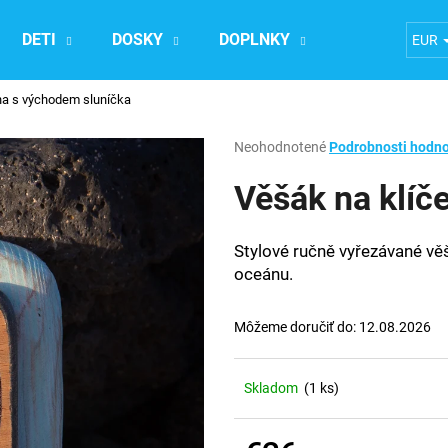
DETI
DOSKY
DOPLNKY
Ubytovanie n
EUR
na s východem sluníčka
Čo potrebujete nájsť?
Priemerné
Neohodnotené
Podrobnosti hodno
hodnotenie
produktu
Věšák na klíč
HĽADAŤ
je
0,0
z
Stylové ručně vyřezávané vě
5
Odporúčame
oceánu.
hviezdičiek.
Môžeme doručiť do:
12.08.2026
Skladom
(1 ks)