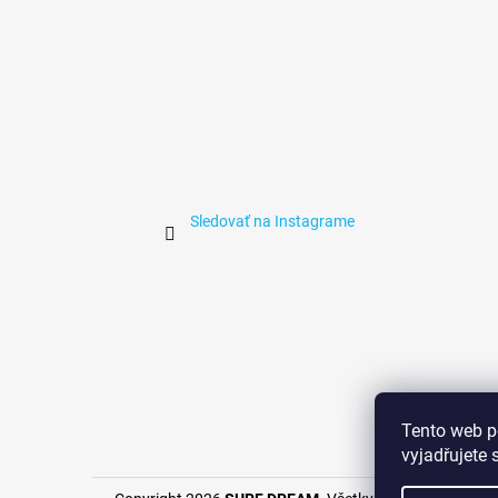
e
Sledovať na Instagrame
Ubyto
Tento web p
vyjadřujete 