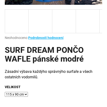
a
j
í
t
?
Průměrné
Neohodnoceno
Podrobnosti hodnocení
hodnocení
produktu
SURF DREAM PONČO
je
HLEDAT
0,0
WAFLE pánské modré
z
5
hvězdiček.
Zásadní výbava každýho správnýho surfaře a všech
D
ostatních vodomilů.
o
p
VELIKOST
o
r
u