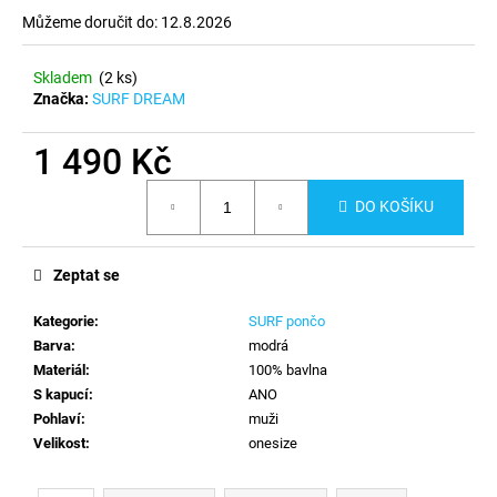
č
Můžeme doručit do:
12.8.2026
u
j
e
Skladem
(2 ks)
m
Značka:
SURF DREAM
e
1 490 Kč
Měrná
DO KOŠÍKU
cena:
Zeptat se
Kategorie
:
SURF pončo
Barva
:
modrá
Materiál
:
100% bavlna
S kapucí
:
ANO
Pohlaví
:
muži
Velikost
:
onesize