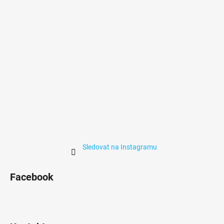
t
í
Sledovat na Instagramu
Facebook