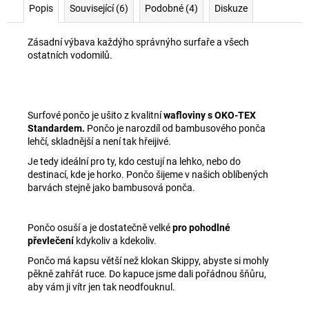
Popis
Související (6)
Podobné (4)
Diskuze
Zásadní výbava každýho správnýho surfaře a všech
ostatních vodomilů.
Surfové pončo je ušito z kvalitní
wafloviny s OKO-TEX
Standardem.
Pončo je narozdíl od bambusového ponča
lehčí, skladnější a není tak hřeijivé.
Je tedy ideální pro ty, kdo cestují na lehko, nebo do
destinací, kde je horko. Pončo šijeme v našich oblíbených
barvách stejně jako bambusová ponča.
Pončo osuší a je dostatečně velké
pro pohodlné
převlečení
kdykoliv a kdekoliv.
Pončo má kapsu větší než klokan Skippy, abyste si mohly
pěkně zahřát ruce. Do kapuce jsme dali pořádnou šňůru,
aby vám ji vítr jen tak neodfouknul.