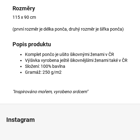
Rozměry
115 x 90 cm
(první rozměr je délka ponča, druhý rozměr je šířka ponča)
Popis produktu
Komplet pončo je ušito šikovnými ženami v ČR
Výšivka vyrobena ještě šikovnějšími ženami také v ČR
Složení: 100% bavlna
Gramáž: 250 g/m2
"Inspirováno mořem, vyrobeno srdcem"
Z
á
Instagram
p
a