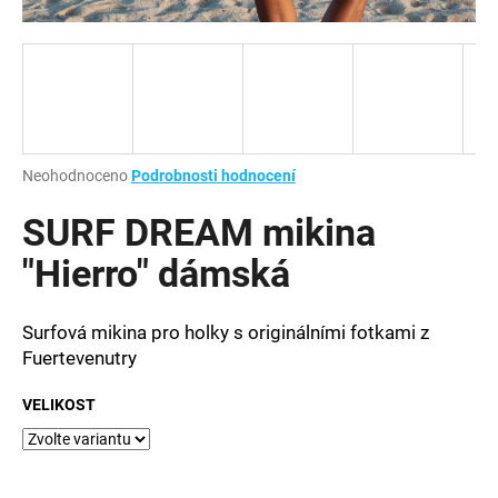
a
j
í
t
?
Průměrné
Neohodnoceno
Podrobnosti hodnocení
hodnocení
produktu
SURF DREAM mikina
je
HLEDAT
0,0
"Hierro" dámská
z
5
hvězdiček.
Surfová mikina pro holky s originálními fotkami z
D
Fuertevenutry
o
p
VELIKOST
o
r
u