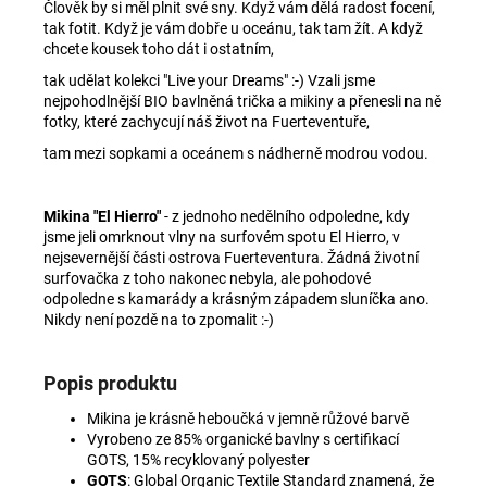
Člověk by si měl plnit své sny. Když vám dělá radost focení,
tak fotit. Když je vám dobře u oceánu, tak tam žít. A když
chcete kousek toho dát i ostatním,
tak udělat kolekci "Live your Dreams" :-) Vzali jsme
nejpohodlnější BIO bavlněná trička a mikiny a přenesli na ně
fotky, které zachycují náš život na Fuerteventuře,
tam mezi sopkami a oceánem s nádherně modrou vodou.
Mikina "El Hierro"
- z jednoho nedělního odpoledne, kdy
jsme jeli omrknout vlny na surfovém spotu El Hierro, v
nejsevernější části ostrova Fuerteventura. Žádná životní
surfovačka z toho nakonec nebyla, ale pohodové
odpoledne s kamarády a krásným západem sluníčka ano.
Nikdy není pozdě na to zpomalit :-)
Popis produktu
Mikina je krásně heboučká v jemně růžové barvě
Vyrobeno ze 85% organické bavlny s certifikací
GOTS
, 15% recyklovaný polyester
GOTS
: Global Organic Textile Standard znamená, že