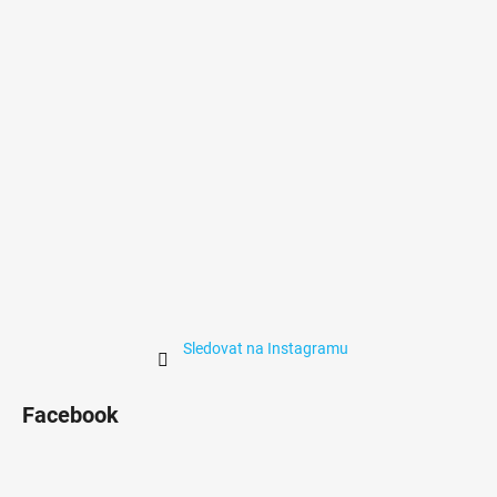
t
í
Sledovat na Instagramu
Facebook