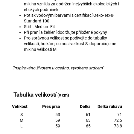
mikina vznikla za dodržení nejvyšších ekologických i
etických podmínek
Potisk vodovými barvami s certifikací
Oeko-Tex®
Standard 100
Střih: Medium Fit
Při praní a žehlení dodržujte přiložené pokyny
Pro správnou velikost se podívejte do tabulky
velikostí, holkám, co nosí velikost S, doporučujeme
mikinu velikosti M
"Inspirováno životem u oceáno, vyrobeno srdcem"
Tabulka velikostí
(v cm)
Velikost
Přes prsa
Délka
Délka rukávu
S
53
61
71
M
59
63
72,5
L
59
65
73,8