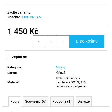
č
u
j
Zvolte variantu
e
Značka:
SURF DREAM
m
e
1 450 Kč
Měrná
DO KOŠÍKU
cena:
Zeptat se
Kategorie
:
Mikiny
Barva
:
růžová
85% BIO bavlny s
Materiál
:
certifikací GOTS, 15%
recyklovaný polyester
Popis
Související (6)
Podobné (1)
Diskuze