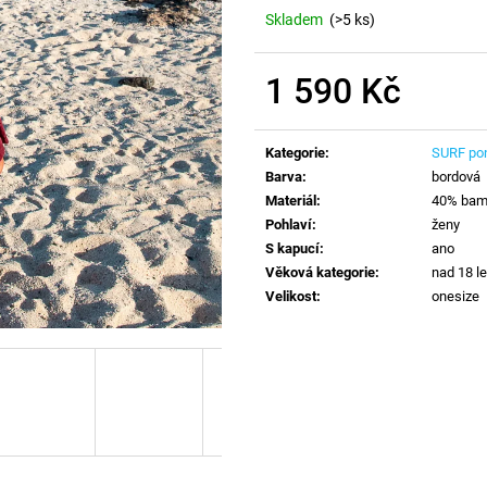
Skladem
(>5 ks)
1 590 Kč
Měrná
cena:
Kategorie
:
SURF po
Barva
:
bordová
Materiál
:
40% bamb
Pohlaví
:
ženy
S kapucí
:
ano
Věková kategorie
:
nad 18 le
Velikost
:
onesize