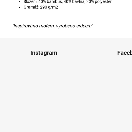
Složení: 40% bambus, 40% bavlna, 20% polyester
Gramáž: 290 g/m2
"Inspirováno mořem, vyrobeno srdcem"
Z
á
Instagram
Face
p
a
t
í