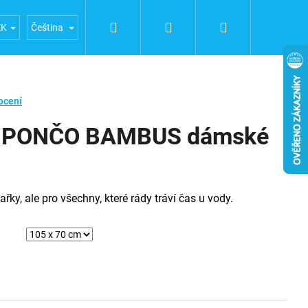
Hledat
Přihlášení
Nákupní
 FUERTE
Obchodní podmínky
Podmínky ochrany osob
ZK
Čeština
košík
ocení
 PONČO BAMBUS dámské
řky, ale pro všechny, které rády tráví čas u vody.