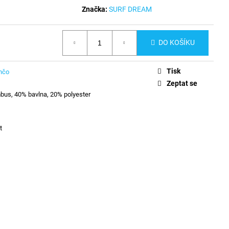
Značka:
SURF DREAM
DO KOŠÍKU
Tisk
nčo
Zeptat se
us, 40% bavlna, 20% polyester
t