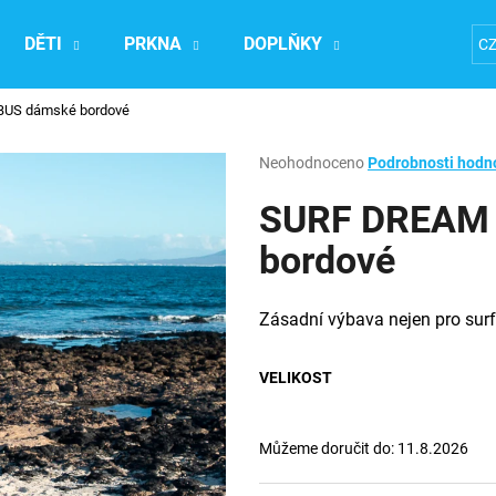
DĚTI
PRKNA
DOPLŇKY
Ubytování na
C
US dámské bordové
Co potřebujete najít?
Průměrné
Neohodnoceno
Podrobnosti hodn
hodnocení
produktu
SURF DREAM
HLEDAT
je
0,0
bordové
z
5
Doporučujeme
hvězdiček.
Zásadní výbava nejen pro surfa
VELIKOST
Můžeme doručit do:
11.8.2026