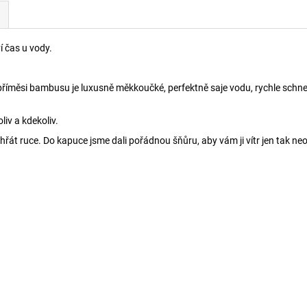
í čas u vody.
příměsi bambusu je luxusně měkkoučké, perfektně saje vodu, rychle schne 
liv a kdekoliv.
řát ruce. Do kapuce jsme dali pořádnou šňůru, aby vám ji vítr jen tak ne