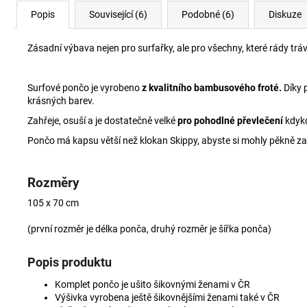
Popis
Související (6)
Podobné (6)
Diskuze
Zásadní výbava nejen pro surfařky, ale pro všechny, které rády tráv
Surfové pončo je vyrobeno
z kvalitního bambusového froté.
Díky 
krásných barev.
Zahřeje, osuší a je dostatečně velké
pro pohodlné převlečení
kdyko
Pončo má kapsu větší než klokan Skippy, abyste si mohly pěkně zah
Rozměry
105 x 70 cm
(první rozměr je délka ponča, druhý rozměr je šířka ponča)
Popis produktu
Komplet pončo je ušito šikovnými ženami v ČR
Výšivka vyrobena ještě šikovnějšími ženami také v ČR