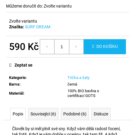
č
Můžeme doručit do:
Zvolte variantu
u
j
e
Zvolte variantu
m
Značka:
SURF DREAM
e
590 Kč
DO KOŠÍKU
Měrná
cena:
Zeptat se
Kategorie
:
Trička a šaty
Barva
:
černá
100% BIO bavlna s
Materiál
:
certifikací GOTS
Popis
Související (6)
Podobné (6)
Diskuze
Člověk by si měl plnit své sny. Když vám dělá radost focení,
tak fotit. Když je vám dobře u oceánu, tak tam žít. A když