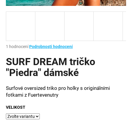
a
j
í
t
?
Průměrné
1 hodnocení
Podrobnosti hodnocení
hodnocení
produktu
SURF DREAM tričko
je
HLEDAT
1,0
"Piedra" dámské
z
5
hvězdiček.
Surfové oversized triko pro holky s originálními
D
fotkami z Fuertevenutry
o
p
VELIKOST
o
r
u