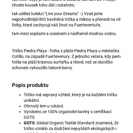
chcete kousek toho dát i ostatním,
tak udělat kolekci "Live your Dreams" :-) Vzali jsme
nejpohodlnější BIO bavlněná trička a mikiny a přenesli na ně
fotky, které zachycují náš život na Fuerteventuře,
tam mezi sopkami a oceánem s nádherně modrou vodou.
Tričko Piedra Playa - fotka z pláže Piedra Playa u městečka
Cotillo, na západě Fuertevenury. Z jednoho večera, kdy jsem
fotila na pláži krásnou surfařku a těsně, než se sluníčko
schovalo vykouzlilo takové barvy.
Popis produktu
Tričko má sepraný vzhled, který je na každém tričku
unikátní.
Ohrnutý lem u rukávů
Vyrobeno ze 100% organické bavlny s certifikací
GOTS
GOTS
: Global Organic Textile Standard znamená, že
tričko vzniklo za dodržení nejvyšších ekologických i