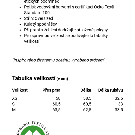
etických podmínek
Potisk vodovými barvami s certifikací
Oeko-Tex®
Standard 100
Střih: Oversized
Kulatý spodní šev
Při praní a žehlení dodržujte přiložené pokyny
Pro správnou velikost se podívejte do tabulky
velikostí
"Inspirováno životem u oceánu, vyrobeno srdcem"
Tabulka velikostí
(v cm)
Velikost
Přes prsa
Délka
Délka rukávu
XS
58
58,5
32,5
S
60,5
60,5
33
M
63,5
62,5
33,5