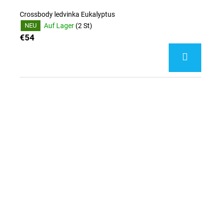
Crossbody ledvinka Eukalyptus
Auf Lager
(2 St)
NEU
€54