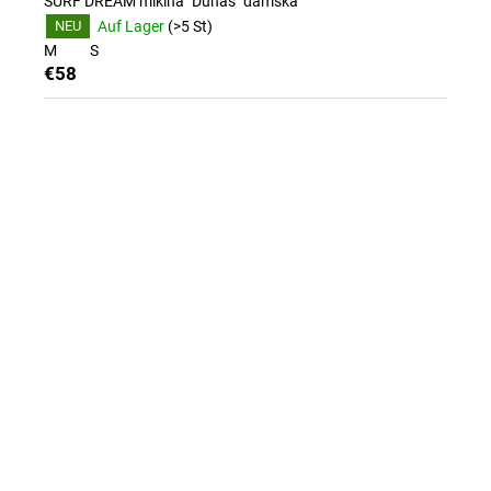
e
SURF DREAM mikina "Dunas" dámská
Auf Lager
(>5 St)
NEU
r
M
S
€58
z
g
e
m
a
c
h
t
"