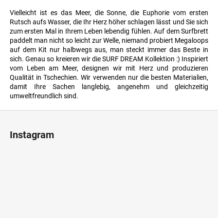
Vielleicht ist es das Meer, die Sonne, die Euphorie vom ersten
Rutsch aufs Wasser, die Ihr Herz höher schlagen lässt und Sie sich
zum ersten Mal in Ihrem Leben lebendig fühlen. Auf dem Surfbrett
paddelt man nicht so leicht zur Welle, niemand probiert Megaloops
auf dem Kit nur halbwegs aus, man steckt immer das Beste in
sich. Genau so kreieren wir die SURF DREAM Kollektion :) Inspiriert
vom Leben am Meer, designen wir mit Herz und produzieren
Qualität in Tschechien. Wir verwenden nur die besten Materialien,
damit Ihre Sachen langlebig, angenehm und gleichzeitig
umweltfreundlich sind.
F
u
Instagram
ß
z
e
i
l
e