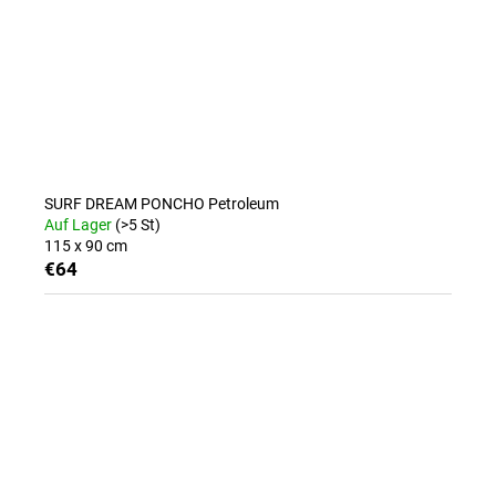
SURF DREAM PONCHO Petroleum
Auf Lager
(>5 St)
115 x 90 cm
€64