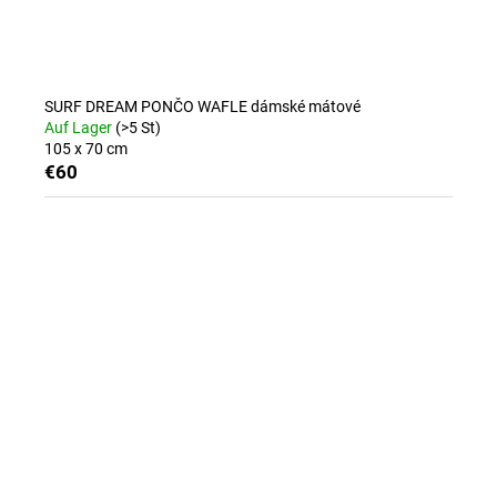
SURF DREAM PONČO WAFLE dámské mátové
Auf Lager
(>5 St)
105 x 70 cm
€60