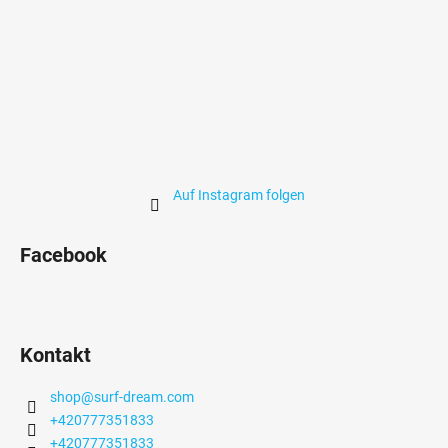
t
e
d
e
r
L
i
s
t
Auf Instagram folgen
e
Facebook
Kontakt
shop
@
surf-dream.com
+420777351833
+420777351833