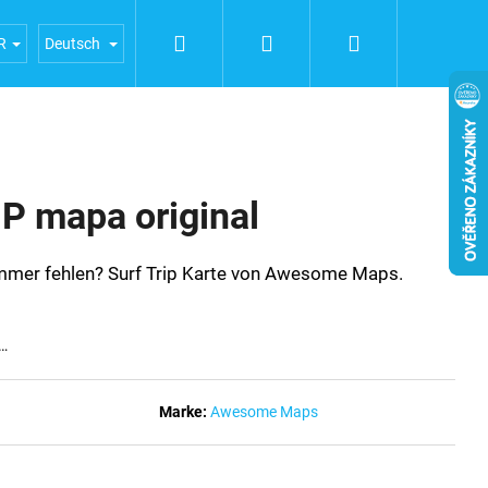
Suchen
Login
Warenkorb
ERFAHRUNGEN
Geschäftsbedingungen
Bedingunge
R
Deutsch
P mapa original
mmer fehlen?
Surf Trip Karte von Awesome Maps.
t…
Marke:
Awesome Maps