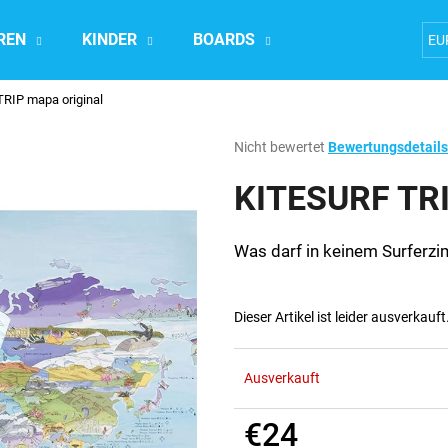
REN
KINDER
BOARDS
Accesoires
EU
RIP mapa original
Was suchen Sie?
Die
Nicht bewertet
Bewertungsdetails
durchschnittliche
Produktbewertung
KITESURF TRI
SUCHEN
ist
0,0
von
Was darf in keinem Surferzi
5
Wir empfehlen
Sternen.
Dieser Artikel ist leider ausverkauf
Ausverkauft
€24