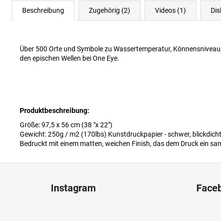
Beschreibung
Zugehörig (2)
Videos (1)
Dis
Über 500 Orte und Symbole zu Wassertemperatur, Könnensniveau, W
den epischen Wellen bei One Eye.
Produktbeschreibung:
Größe: 97,5 x 56 cm (38 "x 22")
Gewicht: 250g / m2 (170lbs) Kunstdruckpapier - schwer, blickdich
Bedruckt mit einem matten, weichen Finish, das dem Druck ein sam
F
u
Instagram
Face
ß
z
e