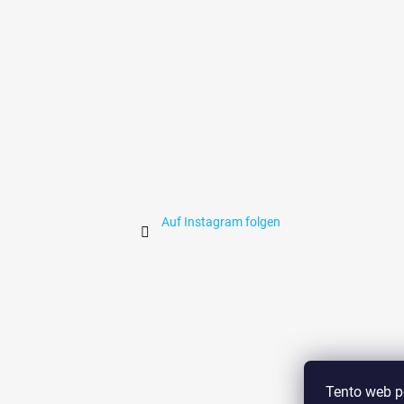
i
l
e
Auf Instagram folgen
Tento web p