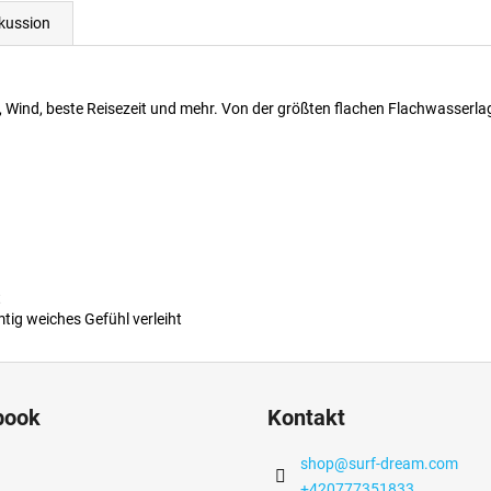
kussion
ind, beste Reisezeit und mehr. Von der größten flachen Flachwasserlagu
t
tig weiches Gefühl verleiht
book
Kontakt
shop
@
surf-dream.com
+420777351833