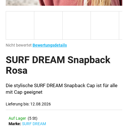
SUCHEN
Die
Nicht bewertet
Bewertungsdetails
W
durchschnittliche
i
Produktbewertung
SURF DREAM Snapback
r
ist
e
0,0
Rosa
m
von
p
5
Sternen.
f
Die stylische SURF DREAM Snapback Cap ist für alle
e
mit Cap geeignet
h
l
Lieferung bis:
12.08.2026
e
n
Auf Lager
(5 St)
Marke:
SURF DREAM