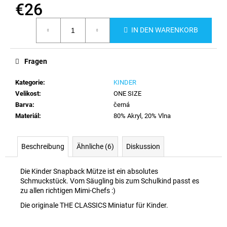
€26
Verkaufspreis:
IN DEN WARENKORB
Fragen
Kategorie
:
KINDER
Velikost
:
ONE SIZE
Barva
:
černá
Materiál
:
80% Akryl, 20% Vlna
Beschreibung
Ähnliche (6)
Diskussion
Die Kinder Snapback Mütze ist ein absolutes
Schmuckstück. Vom Säugling bis zum Schulkind passt es
zu allen richtigen Mimi-Chefs :)
Die originale THE CLASSICS Miniatur für Kinder.