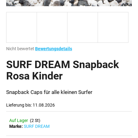
SUCHEN
Die
Nicht bewertet
Bewertungsdetails
W
durchschnittliche
i
Produktbewertung
SURF DREAM Snapback
r
ist
e
0,0
Rosa Kinder
m
von
p
5
Sternen.
f
Snapback Caps für alle kleinen Surfer
e
h
Lieferung bis:
11.08.2026
l
e
Auf Lager
(2 St)
n
Marke:
SURF DREAM