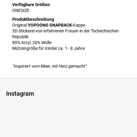
Verfügbare Größen
ONESIZE
Produktbeschreibung
Original
YOPOONG SNAPBACK-
Kappe
3D-Stickerei von erfahrenen Frauen in der Tschechischen
Republik
80% Acryl, 20% Wolle
Mützengröße für Kinder ca. 1 - 8 Jahre
"Inspiriert vom Meer, mit Herz gemacht"
F
u
Instagram
ß
z
e
i
l