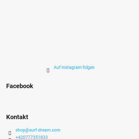
e
Auf Instagram folgen
Facebook
Kontakt
shop
@
surf-dream.com
+420777351833