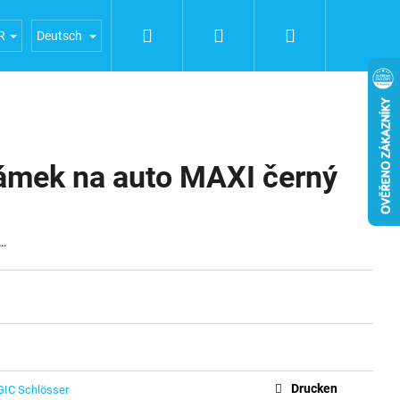
Suchen
Login
Warenkorb
ERFAHRUNGEN
Geschäftsbedingungen
Bedingunge
R
Deutsch
mek na auto MAXI černý
t…
Drucken
IC Schlösser