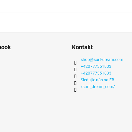
book
Kontakt
shop
@
surf-dream.com
+420777351833
+420777351833
Sledujte nás na FB
/surf_dream_com/