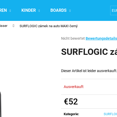
REN
KINDER
BOARDS
Accesoires
EU
össer
SURFLOGIC zámek na auto MAXI černý
Was suchen Sie?
Die
Nicht bewertet
Bewertungsdetails
durchschnittliche
Produktbewertung
SURFLOGIC zá
SUCHEN
ist
0,0
von
5
Wir empfehlen
Dieser Artikel ist leider ausverkauf
Sternen.
Ausverkauft
€52
Verkaufspreis:
Kategorie
:
SURFLOG