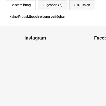
Beschreibung
Zugehörig (5)
Diskussion
Keine Produktbeschreibung verfügbar
F
u
Instagram
Face
ß
z
e
i
l
e