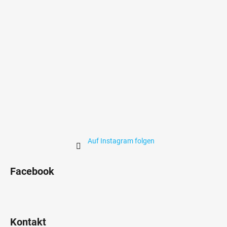
i
l
e
Auf Instagram folgen
Facebook
Kontakt