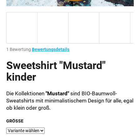
SUCHEN
Die
1 Bewertung
Bewertungsdetails
W
durchschnittliche
i
Produktbewertung
Sweetshirt "Mustard"
r
ist
e
1,0
kinder
m
von
p
5
Sternen.
f
Die Kollektionen
"Mustard"
sind BIO-Baumwoll-
e
Sweatshirts mit minimalistischem Design für alle, egal
h
ob klein oder groß.
l
e
GRÖSSE
n