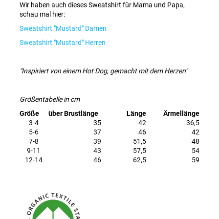
Wir haben auch dieses Sweatshirt für Mama und Papa,
schau mal hier:
Sweatshirt "Mustard" Damen
Sweatshirt "Mustard" Herren
"Inspiriert von einem Hot Dog, gemacht mit dem Herzen"
Größentabelle in cm
Größe
über Brustlänge
Länge
Ärmellänge
3-4
35
42
36,5
5-6
37
46
42
7-8
39
51,5
48
9-11
43
57,5
54
12-14
46
62,5
59