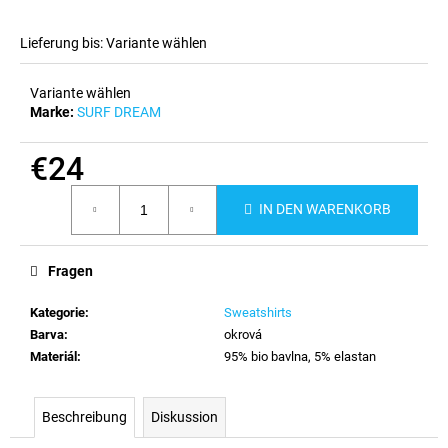
Lieferung bis:
Variante wählen
Variante wählen
Marke:
SURF DREAM
€24
Verkaufspreis:
IN DEN WARENKORB
Fragen
Kategorie
:
Sweatshirts
Barva
:
okrová
Materiál
:
95% bio bavlna, 5% elastan
Beschreibung
Diskussion