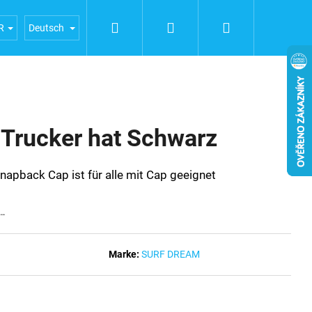
Suchen
Login
Warenkorb
ERFAHRUNGEN
Geschäftsbedingungen
Bedingunge
R
Deutsch
rucker hat Schwarz
apback Cap ist für alle mit Cap geeignet
t…
Marke:
SURF DREAM