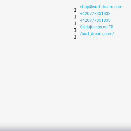
shop
@
surf-dream.com
+420777351833
+420777351833
Sledujte nás na FB
/surf_dream_com/