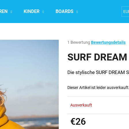
REN
KINDER
BOARDS
Accesoires
EU
Was suchen Sie?
Die
1 Bewertung
Bewertungsdetails
durchschnittliche
Produktbewertung
SURF DREAM T
SUCHEN
ist
1,0
von
Die stylische SURF DREAM Sn
5
Wir empfehlen
Sternen.
Dieser Artikel ist leider ausverkauf
Ausverkauft
€26
Verkaufspreis: