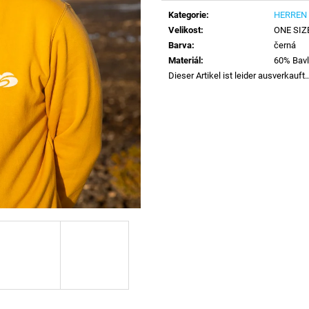
Kategorie
:
HERREN
Velikost
:
ONE SIZ
Barva
:
černá
Materiál
:
60% Bavl
Dieser Artikel ist leider ausverkauft