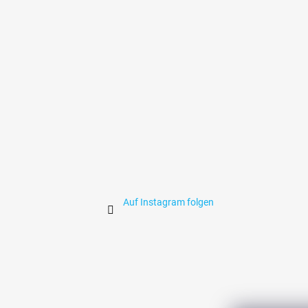
z
e
i
l
e
Auf Instagram folgen