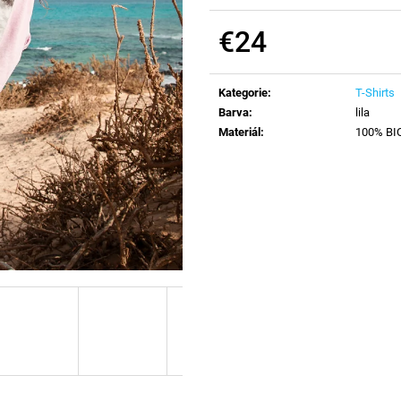
€24
Verkaufspreis:
Kategorie
:
T-Shirts
Barva
:
lila
Materiál
:
100% BIO