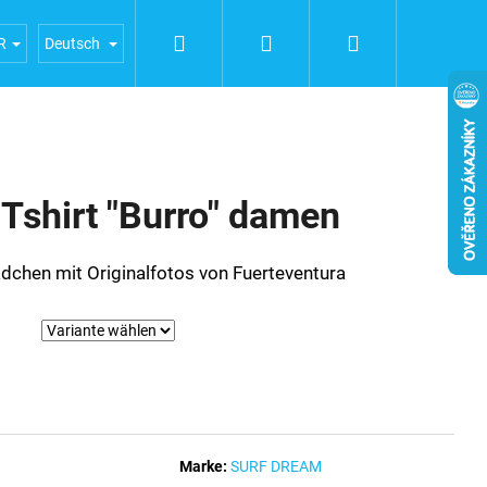
Suchen
Login
Warenkorb
ERFAHRUNGEN
Geschäftsbedingungen
Bedingunge
R
Deutsch
shirt "Burro" damen
ädchen mit Originalfotos von Fuerteventura
Marke:
SURF DREAM