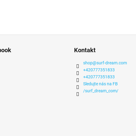
book
Kontakt
shop
@
surf-dream.com
+420777351833
+420777351833
Sledujte nás na FB
/surf_dream_com/