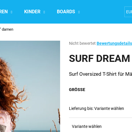
REN
KINDER
BOARDS
Accesoires
EU
o" damen
Was suchen Sie?
Die
Nicht bewertet
Bewertungsdetails
durchschnittliche
Produktbewertung
SURF DREAM T
SUCHEN
ist
0,0
von
Surf Oversized T-Shirt für M
5
Wir empfehlen
Sternen.
GRÖSSE
Lieferung bis:
Variante wählen
Variante wählen