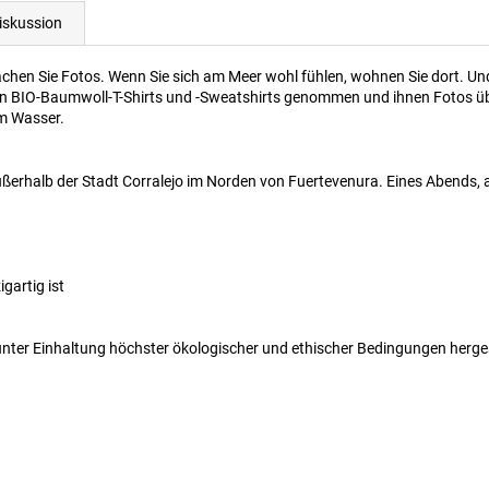
iskussion
machen Sie Fotos. Wenn Sie sich am Meer wohl fühlen, wohnen Sie dort. 
ten BIO-Baumwoll-T-Shirts und -Sweatshirts genommen und ihnen Fotos übe
m Wasser.
ußerhalb der Stadt Corralejo im Norden von Fuertevenura. Eines Abends,
gartig ist
 unter Einhaltung höchster ökologischer und ethischer Bedingungen herge