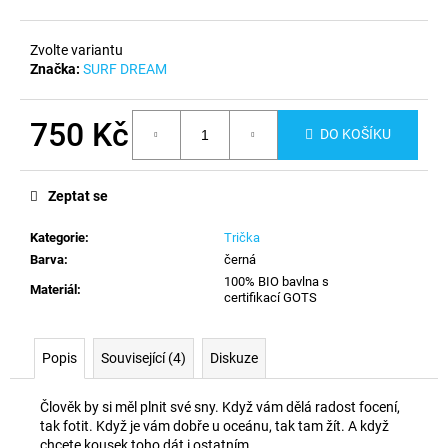
č
u
j
Zvolte variantu
e
Značka:
SURF DREAM
m
e
750 Kč
DO KOŠÍKU
Měrná
cena:
Zeptat se
Kategorie
:
Trička
Barva
:
černá
100% BIO bavlna s
Materiál
:
certifikací GOTS
Popis
Související (4)
Diskuze
Člověk by si měl plnit své sny. Když vám dělá radost focení,
tak fotit. Když je vám dobře u oceánu, tak tam žít. A když
chcete kousek toho dát i ostatním,