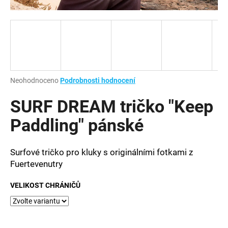
a
j
í
t
?
Průměrné
Neohodnoceno
Podrobnosti hodnocení
hodnocení
produktu
SURF DREAM tričko "Keep
je
HLEDAT
0,0
Paddling" pánské
z
5
hvězdiček.
Surfové tričko pro kluky s originálními fotkami z
D
Fuertevenutry
o
p
VELIKOST CHRÁNIČŮ
o
r
u