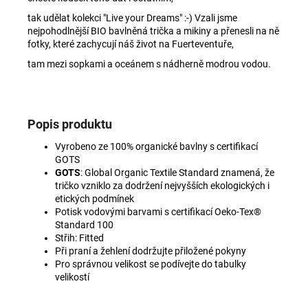
tak udělat kolekci "Live your Dreams" :-) Vzali jsme
nejpohodlnější BIO bavlněná trička a mikiny a přenesli na ně
fotky, které zachycují náš život na Fuerteventuře,
tam mezi sopkami a oceánem s nádherně modrou vodou.
Popis produktu
Vyrobeno ze 100% organické bavlny s certifikací
GOTS
GOTS
: Global Organic Textile Standard znamená, že
tričko vzniklo za dodržení nejvyšších ekologických i
etických podmínek
Potisk vodovými barvami s certifikací
Oeko-Tex®
Standard 100
Střih: Fitted
Při praní a žehlení dodržujte přiložené pokyny
Pro správnou velikost se podívejte do tabulky
velikostí