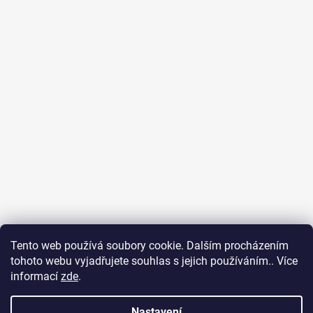
Tento web používá soubory cookie. Dalším procházením
tohoto webu vyjadřujete souhlas s jejich používáním.. Více
Ubytování na Fuerteventuře
Obchodní podmínky
informací
zde
.
Podmínky ochrany osobních údajů
Nastavení