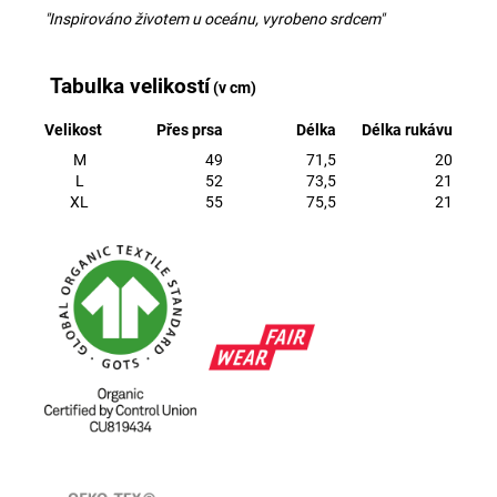
"Inspirováno životem u oceánu, vyrobeno srdcem"
Tabulka velikostí
(v cm)
Velikost
Přes prsa
Délka
Délka rukávu
M
49
71,5
20
L
52
73,5
21
XL
55
75,5
21