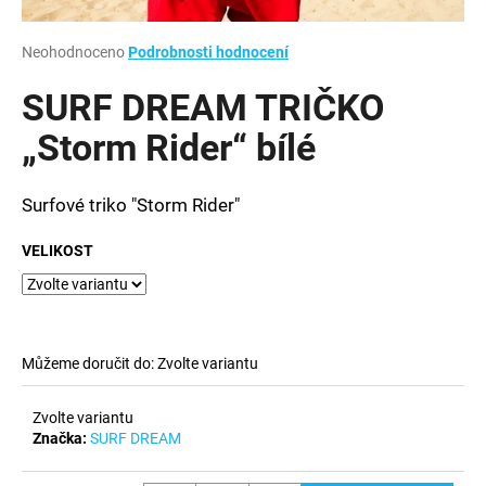
a
j
Průměrné
Neohodnoceno
Podrobnosti hodnocení
hodnocení
í
produktu
SURF DREAM TRIČKO
t
je
0,0
„Storm Rider“ bílé
?
z
5
hvězdiček.
Surfové triko "Storm Rider"
VELIKOST
HLEDAT
D
Můžeme doručit do:
Zvolte variantu
o
p
o
Zvolte variantu
r
Značka:
SURF DREAM
u