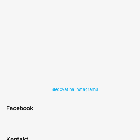
í
Sledovat na Instagramu
Facebook
Kontakt