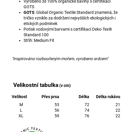
Vyrobeno ze 100% organické bavlny s certifikací
GOTS
GOTS
: Global Organic Textile Standard znamená, že
tričko vzniklo za dodržení nejvyšších ekologických i
etických podmínek
Potisk vodovými barvami s certifikací
Oeko-Tex®
Standard 100
Střih: Medium Fit
"Inspirováno rozbouřeným mořem, vyrobeno srdcem"
Velikostní tabulka
(v cm)
Velikost
Přes prsa
Délka
Délka rukávu
M
53
72
21
L
56
74
22
XL
59
76
22