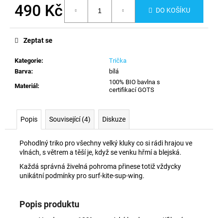
č
490 Kč
DO KOŠÍKU
u
j
Měrná
cena:
e
Zeptat se
m
e
Kategorie
:
Trička
Barva
:
bílá
100% BIO bavlna s
Materiál
:
certifikací GOTS
Popis
Související (4)
Diskuze
Pohodlný triko pro všechny velký kluky co si rádi hrajou ve
vlnách, s větrem a těší je, když se venku hřmí a blejská.
Každá správná živelná pohroma přinese totiž vždycky
unikátní podmínky pro
surf-kite-sup-wing.
Popis produktu