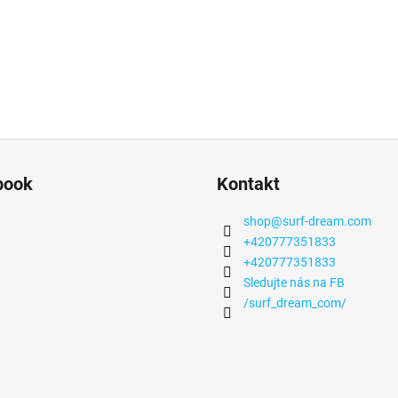
book
Kontakt
shop
@
surf-dream.com
+420777351833
+420777351833
Sledujte nás na FB
/surf_dream_com/