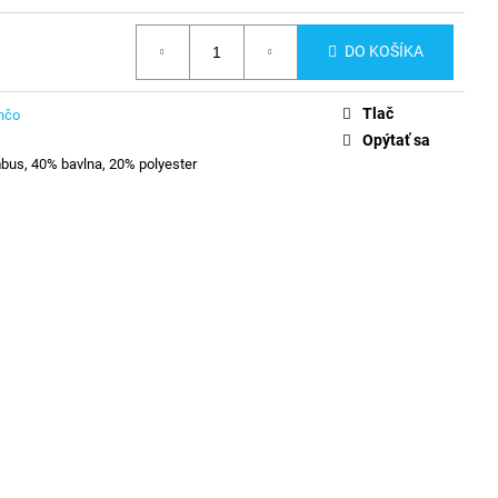
DO KOŠÍKA
Tlač
nčo
Opýtať sa
us, 40% bavlna, 20% polyester