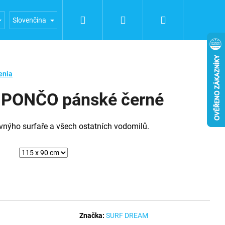
Hľadať
Prihlásenie
Nákupný
a FUERTE
Obchodní podmínky
Podmínky ochrany oso
Slovenčina
košík
enia
PONČO pánské černé
nýho surfaře a všech ostatních vodomilů.
Značka:
SURF DREAM