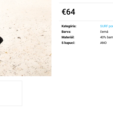
€64
Jednotková
cena:
Kategória
:
SURF po
Barva
:
černá
Materiál
:
40% bamb
S kapucí
:
ANO