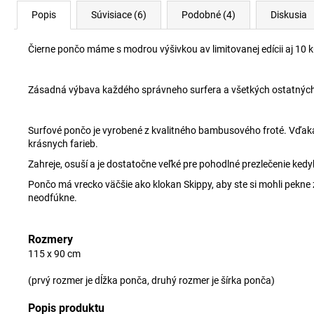
Popis
Súvisiace (6)
Podobné (4)
Diskusia
Čierne pončo máme s modrou výšivkou av limitovanej edícii aj 10 k
Zásadná výbava každého správneho surfera a všetkých ostatných
Surfové pončo je vyrobené z kvalitného bambusového froté. Vďaka 
krásnych farieb.
Zahreje, osuší a je dostatočne veľké pre pohodlné prezlečenie ked
Pončo má vrecko väčšie ako klokan Skippy, aby ste si mohli pekne 
neodfúkne.
Rozmery
115 x 90 cm
(prvý rozmer je dĺžka ponča, druhý rozmer je šírka ponča)
Popis produktu