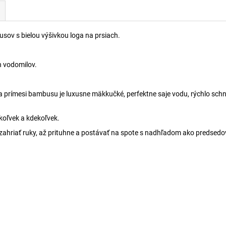
usov s bielou výšivkou loga na prsiach.
 vodomilov.
prímesi bambusu je luxusne mäkkučké, perfektne saje vodu, rýchlo schne
ykoľvek a kdekoľvek.
zahriať ruky, až prituhne a postávať na spote s nadhľadom ako predsedov