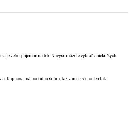
 a je veľmi príjemné na telo Navyše môžete vybrať z niekoľkých
ia. Kapucňa má poriadnu šnúru, tak vám jej vietor len tak