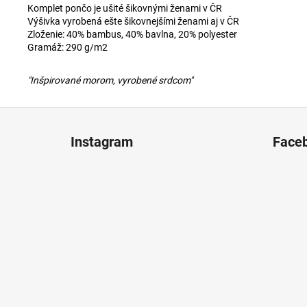
Komplet pončo je ušité šikovnými ženami v ČR
Výšivka vyrobená ešte šikovnejšími ženami aj v ČR
Zloženie: 40% bambus, 40% bavlna, 20% polyester
Gramáž: 290 g/m2
"Inšpirované morom, vyrobené srdcom"
Z
á
Instagram
Face
p
ä
t
i
e