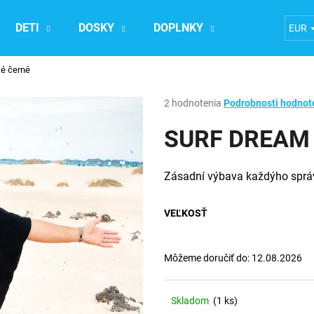
DETI
DOSKY
DOPLNKY
Ubytovanie n
EUR
é černé
Čo potrebujete nájsť?
Priemerné
2 hodnotenia
Podrobnosti hodnot
hodnotenie
produktu
SURF DREAM 
HĽADAŤ
je
5,0
z
Zásadní výbava každýho správ
5
Odporúčame
hviezdičiek.
VEĽKOSŤ
Môžeme doručiť do:
12.08.2026
Skladom
(1 ks)