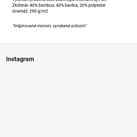
Zloženie: 40% bambus, 40% bavlna, 20% polyester
Gramáž: 290 g/m2
"Inšpirované morom, vyrobené srdcom"
Z
á
Instagram
p
ä
t
i
e