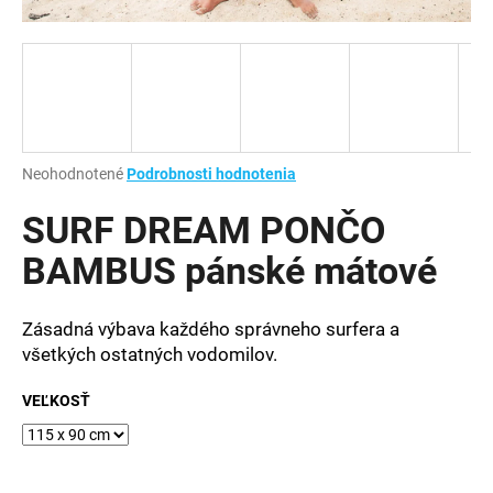
á
j
s
ť
?
Priemerné
Neohodnotené
Podrobnosti hodnotenia
hodnotenie
produktu
SURF DREAM PONČO
je
HĽADAŤ
0,0
BAMBUS pánské mátové
z
5
hviezdičiek.
Zásadná výbava každého správneho surfera a
O
všetkých ostatných vodomilov.
d
p
VEĽKOSŤ
o
r
ú