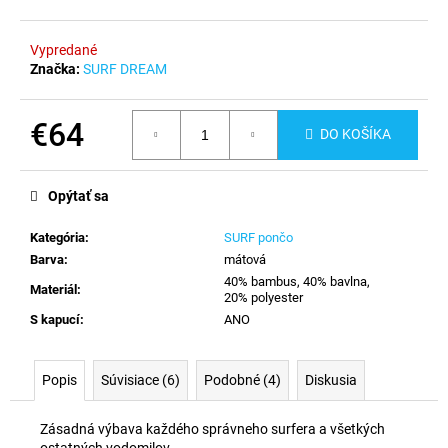
č
a
m
Vypredané
e
Značka:
SURF DREAM
€64
DO KOŠÍKA
Jednotková
cena:
Opýtať sa
Kategória
:
SURF pončo
Barva
:
mátová
40% bambus, 40% bavlna,
Materiál
:
20% polyester
S kapucí
:
ANO
Popis
Súvisiace (6)
Podobné (4)
Diskusia
Zásadná výbava každého správneho surfera a všetkých
ostatných vodomilov.