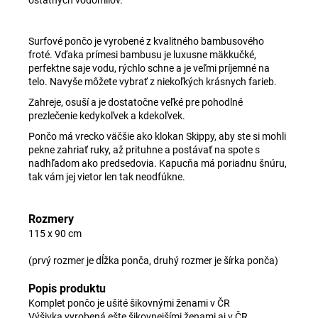
Surfové pončo je vyrobené z kvalitného bambusového
froté. Vďaka prímesi bambusu je luxusne mäkkučké,
perfektne saje vodu, rýchlo schne a je veľmi príjemné na
telo. Navyše môžete vybrať z niekoľkých krásnych farieb.
Zahreje, osuší a je dostatočne veľké pre pohodlné
prezlečenie kedykoľvek a kdekoľvek.
Pončo má vrecko väčšie ako klokan Skippy, aby ste si mohli
pekne zahriať ruky, až prituhne a postávať na spote s
nadhľadom ako predsedovia. Kapucňa má poriadnu šnúru,
tak vám jej vietor len tak neodfúkne.
Rozmery
115 x 90 cm
(prvý rozmer je dĺžka ponča, druhý rozmer je šírka ponča)
Popis produktu
Komplet pončo je ušité šikovnými ženami v ČR
Výšivka vyrobená ešte šikovnejšími ženami aj v ČR