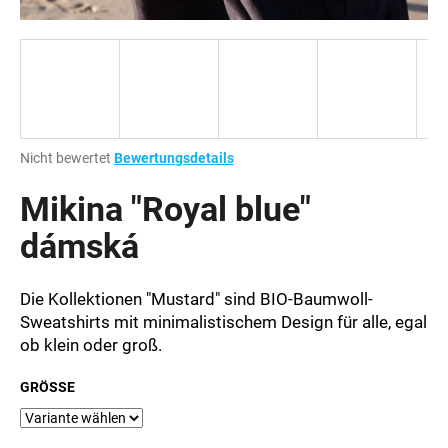
SUCHEN
Die
Nicht bewertet
Bewertungsdetails
W
durchschnittliche
i
Produktbewertung
Mikina "Royal blue"
r
ist
e
0,0
dámská
m
von
p
5
Sternen.
f
Die Kollektionen "Mustard" sind BIO-Baumwoll-
e
Sweatshirts mit minimalistischem Design für alle, egal
h
ob klein oder groß.
l
e
GRÖSSE
n