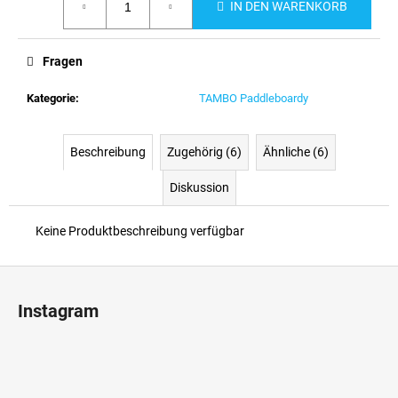
IN DEN WARENKORB
Fragen
Kategorie
:
TAMBO Paddleboardy
Beschreibung
Zugehörig (6)
Ähnliche (6)
Diskussion
Keine Produktbeschreibung verfügbar
F
u
Instagram
ß
z
e
i