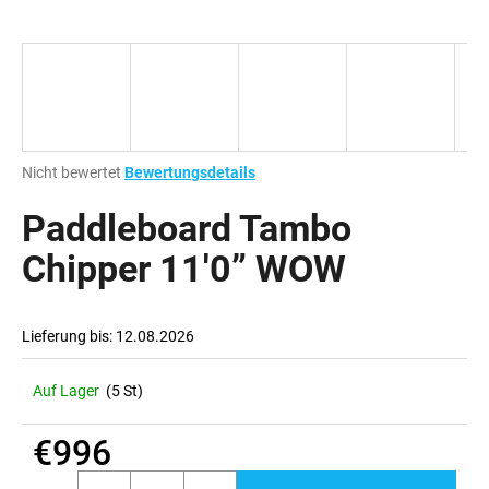
SUCHEN
Die
Nicht bewertet
Bewertungsdetails
W
durchschnittliche
i
Produktbewertung
Paddleboard Tambo
r
ist
e
0,0
Chipper 11'0” WOW
m
von
p
5
Sternen.
f
Lieferung bis:
12.08.2026
e
h
l
Auf Lager
(5 St)
e
n
€996
Verkaufspreis: