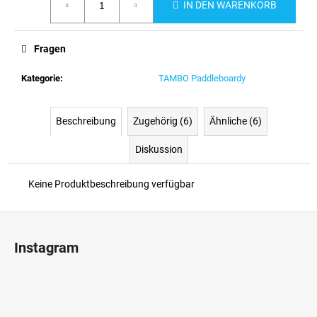
IN DEN WARENKORB
Fragen
Kategorie
:
TAMBO Paddleboardy
Beschreibung
Zugehörig (6)
Ähnliche (6)
Diskussion
Keine Produktbeschreibung verfügbar
F
u
Instagram
ß
z
e
i