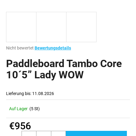
SUCHEN
Die
Nicht bewertet
Bewertungsdetails
W
durchschnittliche
i
Produktbewertung
Paddleboard Tambo Core
r
ist
e
0,0
10´5” Lady WOW
m
von
p
5
Sternen.
f
Lieferung bis:
11.08.2026
e
h
l
Auf Lager
(5 St)
e
n
€956
Verkaufspreis: