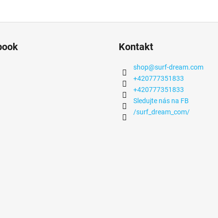
book
Kontakt
shop
@
surf-dream.com
+420777351833
+420777351833
Sledujte nás na FB
/surf_dream_com/