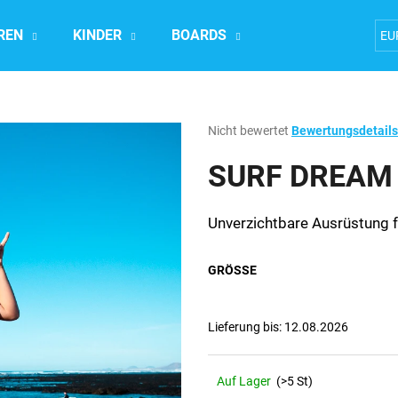
REN
KINDER
BOARDS
Accesoires
EU
Was suchen Sie?
Die
Nicht bewertet
Bewertungsdetails
durchschnittliche
Produktbewertung
SURF DREAM 
SUCHEN
ist
0,0
von
Unverzichtbare Ausrüstung fü
5
Wir empfehlen
Sternen.
GRÖSSE
Lieferung bis:
12.08.2026
Auf Lager
(>5 St)