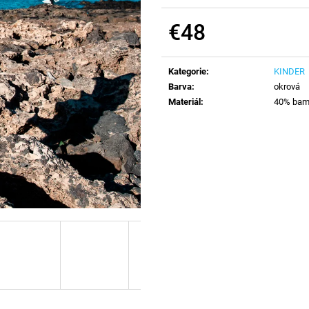
€48
Verkaufspreis:
Kategorie
:
KINDER
Barva
:
okrová
Materiál
:
40% bamb