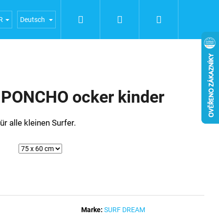
Suchen
Login
Warenkorb
ERFAHRUNGEN
Geschäftsbedingungen
Bedingunge
R
Deutsch
PONCHO ocker kinder
r alle kleinen Surfer.
Marke:
SURF DREAM