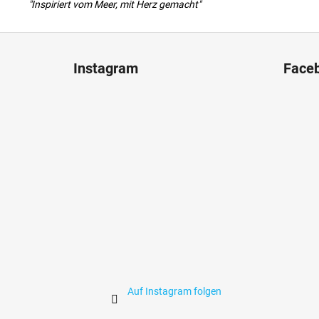
"Inspiriert vom Meer, mit Herz gemacht"
F
u
Instagram
Face
ß
z
e
i
l
e
Auf Instagram folgen