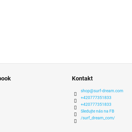
book
Kontakt
shop
@
surf-dream.com
+420777351833
+420777351833
Sledujte nás na FB
/surf_dream_com/