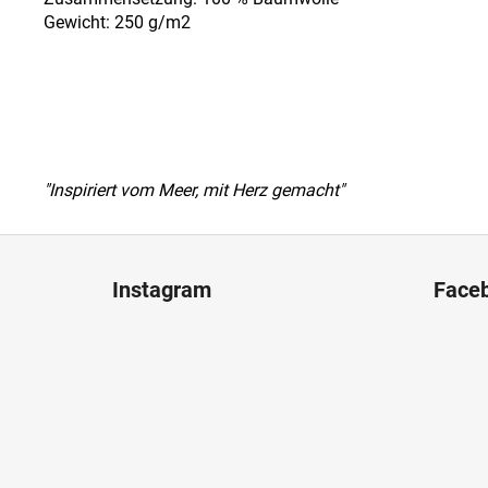
Gewicht: 250 g/m2
"Inspiriert vom Meer, mit Herz gemacht"
F
u
Instagram
Face
ß
z
e
i
l
e