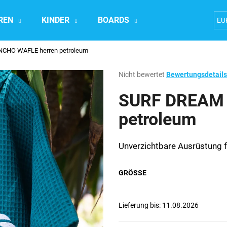
REN
KINDER
BOARDS
Accesoires
EU
CHO WAFLE herren petroleum
Was suchen Sie?
Die
Nicht bewertet
Bewertungsdetails
durchschnittliche
Produktbewertung
SURF DREAM 
SUCHEN
ist
0,0
petroleum
von
5
Wir empfehlen
Sternen.
Unverzichtbare Ausrüstung f
GRÖSSE
Lieferung bis:
11.08.2026