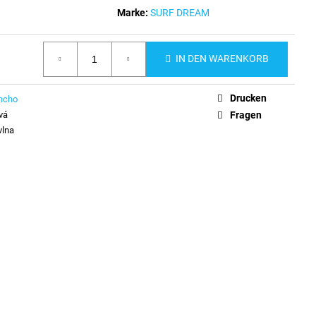
Marke:
SURF DREAM
IN DEN WARENKORB
Drucken
ncho
vá
Fragen
vlna