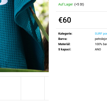
Auf Lager
(>5 St)
€60
Verkaufspreis:
Kategorie
:
SURF po
Barva
:
petrolejo
Materiál
:
100% ba
S kapucí
:
ANO