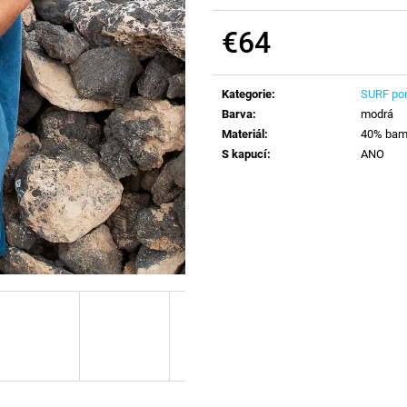
€64
Verkaufspreis:
Kategorie
:
SURF po
Barva
:
modrá
Materiál
:
40% bamb
S kapucí
:
ANO