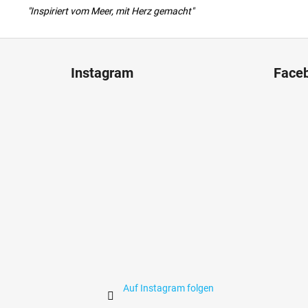
"Inspiriert vom Meer, mit Herz gemacht"
F
u
Instagram
Face
ß
z
e
i
l
e
Auf Instagram folgen