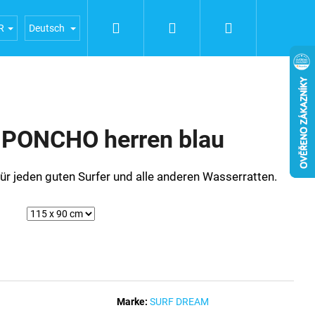
Suchen
Login
Warenkorb
ERFAHRUNGEN
Geschäftsbedingungen
Bedingunge
R
Deutsch
PONCHO herren blau
ür jeden guten Surfer und alle anderen Wasserratten.
Marke:
SURF DREAM