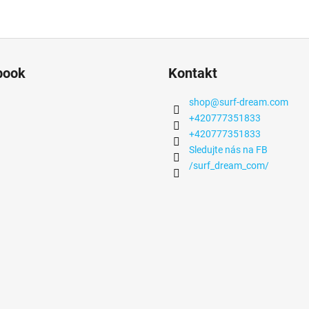
book
Kontakt
shop
@
surf-dream.com
+420777351833
+420777351833
Sledujte nás na FB
/surf_dream_com/