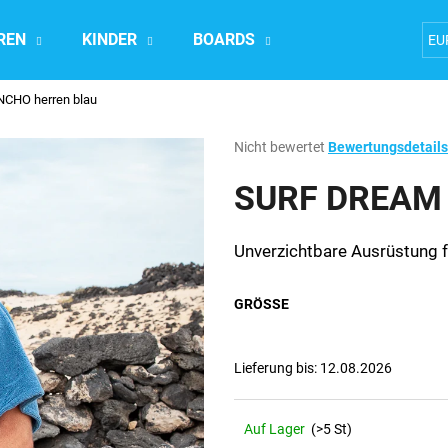
REN
KINDER
BOARDS
Accesoires
EU
CHO herren blau
Was suchen Sie?
Die
Nicht bewertet
Bewertungsdetails
durchschnittliche
Produktbewertung
SURF DREAM 
SUCHEN
ist
0,0
von
Unverzichtbare Ausrüstung f
5
Wir empfehlen
Sternen.
GRÖSSE
Lieferung bis:
12.08.2026
Auf Lager
(>5 St)